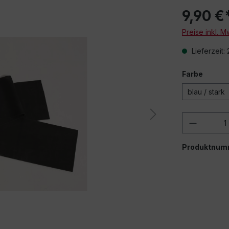
9,90 €
Preise inkl. 
Lieferzeit:
Farbe
Beim Abspielen 
blau / stark
über
Produkt
Produktnum