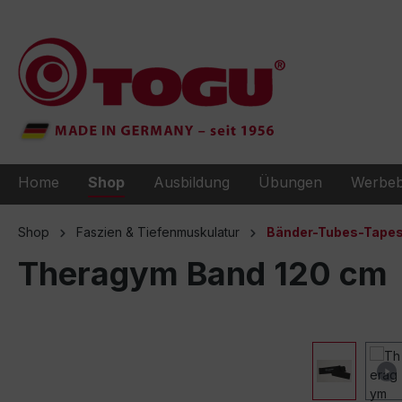
e springen
Zur Hauptnavigation springen
Home
Shop
Ausbildung
Übungen
Werbeb
Shop
Faszien & Tiefenmuskulatur
Bänder-Tubes-Tape
Theragym Band 120 cm