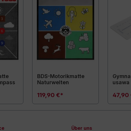
tte
BDS-Motorikmatte
Gymnas
mpass
Naturwelten
usawa
119,90 €*
47,90
ce
Über uns