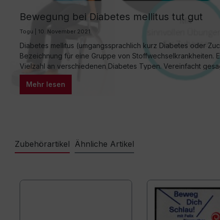
Bewegung bei Diabetes mellitus tut gut
Togu | 10. November 2021
Diabetes mellitus (umgangssprachlich kurz Diabetes oder Zuck
Bezeichnung für eine Gruppe von Stoffwechselkrankheiten. 
Vielzahl an verschiedenen Diabetes Typen. Vereinfacht gesa
einer Überzuckerung des Blutes. Vom Diabetes Typ II sind ca.
Mehr lesen
18 bis 79 Jahren betroffen. Da bei diesem…
Zubehörartikel
Ähnliche Artikel