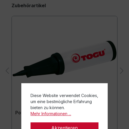
Zubehörartikel
Diese Website verwendet Cookies,
um eine bestmögliche Erfahrung
bieten zu können.
Powerball® Pumpe
Mehr Informationen ...
Akzeptieren