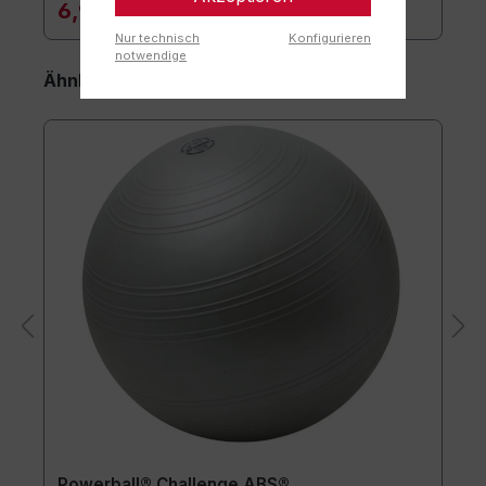
6,90 €*
Nur technisch
Konfigurieren
notwendige
Ähnliche Artikel
Powerball® Challenge ABS®