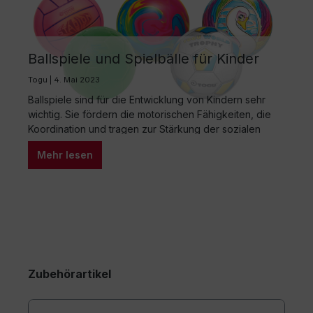
Ballspiele und Spielbälle für Kinder
Togu | 4. Mai 2023
Ballspiele sind für die Entwicklung von Kindern sehr
wichtig. Sie fördern die motorischen Fähigkeiten, die
Koordination und tragen zur Stärkung der sozialen
Kompetenzen bei. Es gibt verschiedene Arten von
Mehr lesen
Spielbällen. Jeder Spielball hat seine Vor- und
Nachteile und eignet sich für verschiedene
Altersgruppen und Anwendungsbereiche. In diesem
Artikel erfährst du mehr darüber und welche
Spielbälle…
Zubehörartikel