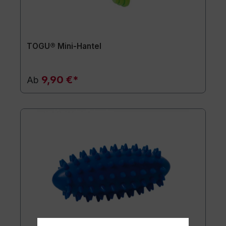
TOGU® Mini-Hantel
9,90 €*
Ab