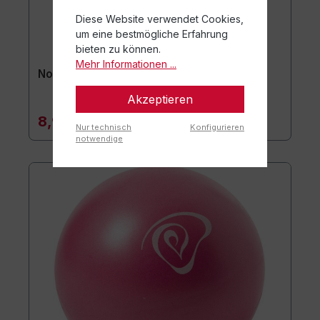
Diese Website verwendet Cookies,
um eine bestmögliche Erfahrung
bieten zu können.
Mehr Informationen ...
Noppenball lang 11 x 5 cm
Akzeptieren
8,90 €*
Nur technisch
Konfigurieren
notwendige