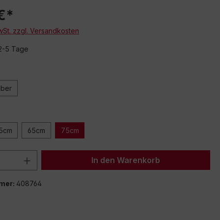
€*
MwSt. zzgl. Versandkosten
 2-5 Tage
lber
5cm
65cm
75cm
 Anzahl: Gib den gewünschten Wert ein 
In den Warenkorb
mer:
408764