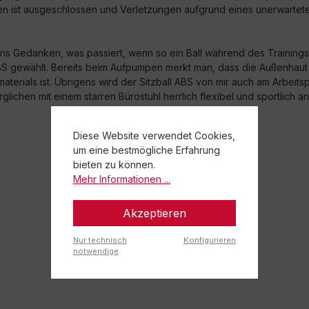
latzen ist ausgeschlossen und Verletzungen aufgrund eines unerwart
ns Gedanken, was passiert, wenn so ein Ball während des Trainings o
S gewählt. Bereits beim Aufpumpen merkt man, dass die Außenhaut fes
materials ist. Übrigens wird der Sitzball ABS von mir auch am Arbe
erglichen mit einem starren Bürostuhl herrlich flexibel und sportlich 
Diese Website verwendet Cookies,
um eine bestmögliche Erfahrung
bieten zu können.
Mehr Informationen ...
Akzeptieren
Nur technisch
Konfigurieren
notwendige