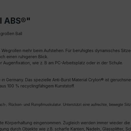
ll ABS®"
 großen Ball
 Kein Wegrollen mehr beim Aufstehen. Für beruhigtes dynamisches Sit
ch einen ruhigeren Blick.
er Augenfixation, wie z. B am PC-Arbeitsplatz oder in der Schule.
e in Germany. Das spezielle Anti-Burst Material Crylon® ist geruchsneut
aus 100 % recyclingfähigem Kunststoff.
uch‑, Rücken‑ und Rumpfmuskulatur. Unterstützt eine aufrechte, bewegte Sitz
chte Körperhaltung eingenommen. Zugleich werden immer wieder di
g durch Objekte wie z.B. scharfe Kanten, Nadeln, Glassplitter, Sche