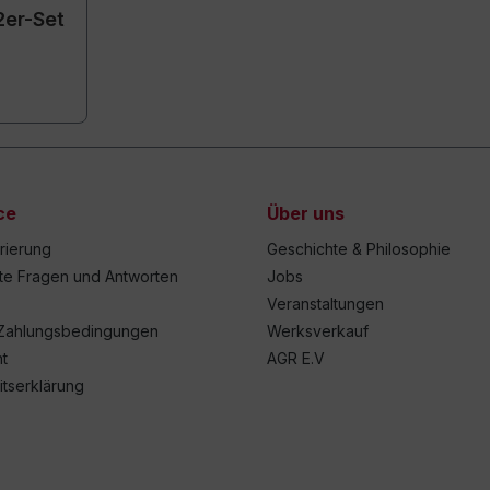
2er-Set
ce
Über uns
trierung
Geschichte & Philosophie
lte Fragen und Antworten
Jobs
Veranstaltungen
Zahlungsbedingungen
Werksverkauf
t
AGR E.V
itserklärung