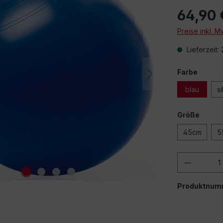
64,90 
Preise inkl. 
Lieferzeit:
Farbe
blau
si
Größe
45cm
5
Produkt
Produktnum