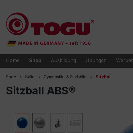
e springen
Zur Hauptnavigation springen
Home
Shop
Ausbildung
Übungen
Werbeb
Shop
Bälle
Gymnastik- & Sitzbälle
Sitzball
Sitzball ABS®