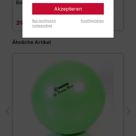
Ballschale
Akzeptieren
Nur technisch
Konfigurieren
39,90 €*
notwendige
Ähnliche Artikel