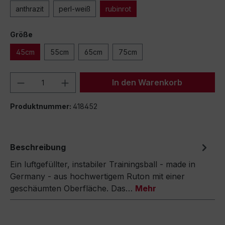
anthrazit
perl-weiß
rubinrot
Größe
45cm
55cm
65cm
75cm
Produkt Anzahl: Gib den gewünschten We
In den Warenkorb
Produktnummer:
418452
Beschreibung
Ein luftgefüllter, instabiler Trainingsball - made in
Germany - aus hochwertigem Ruton mit einer
geschäumten Oberfläche. Das…
Mehr