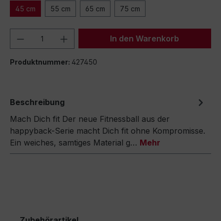
45 cm
55 cm
65 cm
75 cm
Produkt Anzahl: Gib den gewünschten We
In den Warenkorb
Produktnummer:
427450
Beschreibung
Mach Dich fit Der neue Fitnessball aus der
happyback-Serie macht Dich fit ohne Kompromisse.
Ein weiches, samtiges Material g…
Mehr
Zubehörartikel