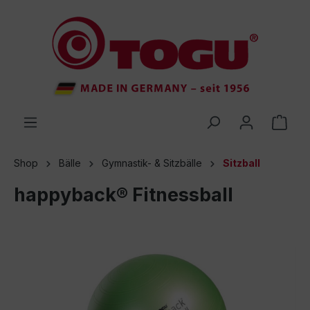
inhalt springen
Shop
Bälle
Gymnastik- & Sitzbälle
Sitzball
happyback® Fitnessball