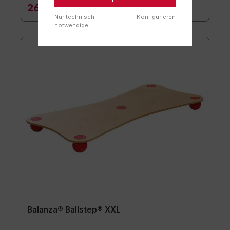
269,90 €*
Nur technisch
Konfigurieren
notwendige
Balanza® Ballstep® XXL