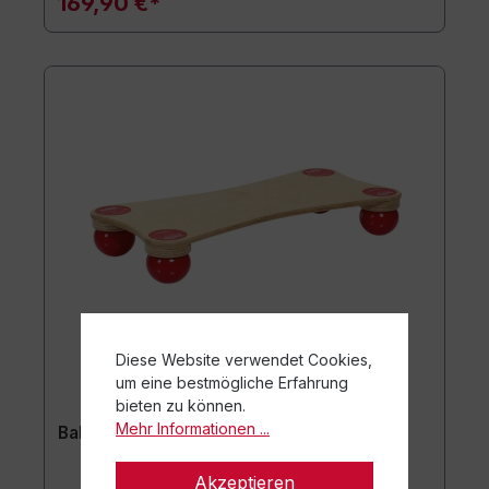
169,90 €*
Diese Website verwendet Cookies,
um eine bestmögliche Erfahrung
bieten zu können.
Mehr Informationen ...
Balanza® Ballstep® Group
Akzeptieren