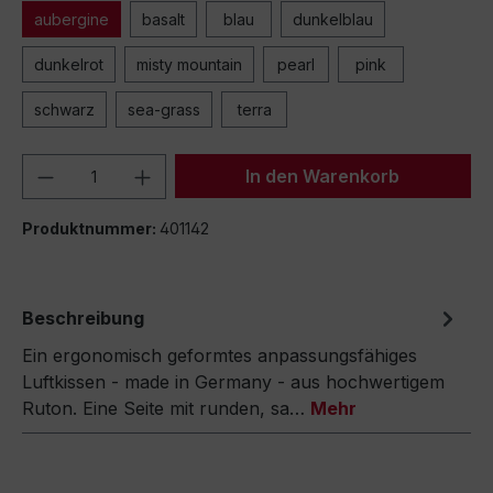
aubergine
basalt
blau
dunkelblau
dunkelrot
misty mountain
pearl
pink
schwarz
sea-grass
terra
Produkt Anzahl: Gib den gewünschten We
In den Warenkorb
Produktnummer:
401142
Beschreibung
Ein ergonomisch geformtes anpassungsfähiges
Luftkissen - made in Germany - aus hochwertigem
Ruton. Eine Seite mit runden, sa…
Mehr