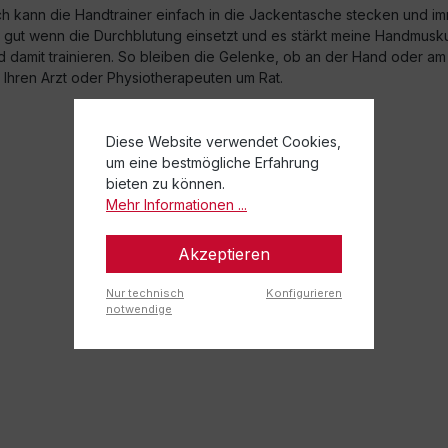
h kann die Handtrainer einfach in die Jackentasche stecken und im
ig gut wenn die Durchblutung einsetzt und es stärkt meine Handmuskul
 damit trainieren. So bleiben die Gelenke, ob an der Hand oder am 
Ihren Arzt oder Physiotherapeuten um Rat.
Diese Website verwendet Cookies,
um eine bestmögliche Erfahrung
bieten zu können.
Mehr Informationen ...
Akzeptieren
Nur technisch
Konfigurieren
notwendige