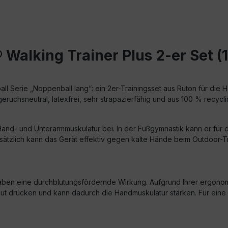
Walking Trainer Plus 2-er Set (1
ll Serie „Noppenball lang“: ein 2er-Trainingsset aus Ruton für die 
 geruchsneutral, latexfrei, sehr strapazierfähig und aus 100 % recycl
- Hand- und Unterarmmuskulatur bei. In der Fußgymnastik kann er fü
lich kann das Gerät effektiv gegen kalte Hände beim Outdoor-Traini
 eine durchblutungsfördernde Wirkung. Aufgrund Ihrer ergonomisc
lls gut drücken und kann dadurch die Handmuskulatur stärken. Für ei