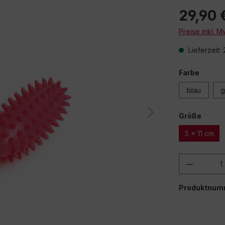
29,90 
Preise inkl. 
Lieferzeit:
Farbe
blau
g
Größe
5 x 11 cm
Produkt
Produktnum