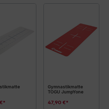
tikmatte
Gymnastikmatte
TOGU JumpYone
 €*
47,90 €*