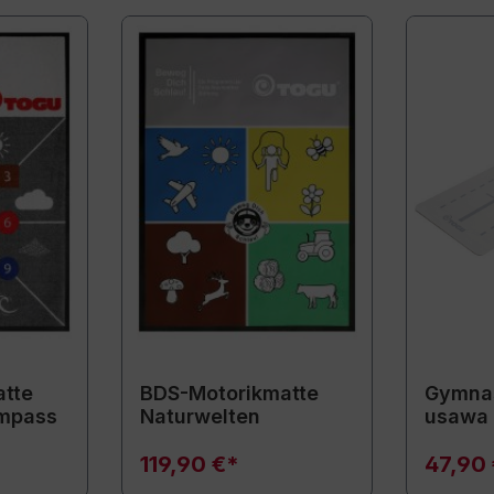
tte
BDS-Motorikmatte
Gymnas
mpass
Naturwelten
usawa
119,90 €*
47,90