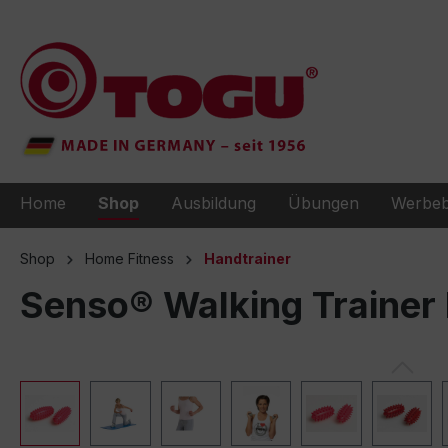
e springen
Zur Hauptnavigation springen
Home
Shop
Ausbildung
Übungen
Werbeb
Shop
Home Fitness
Handtrainer
Senso® Walking Trainer P