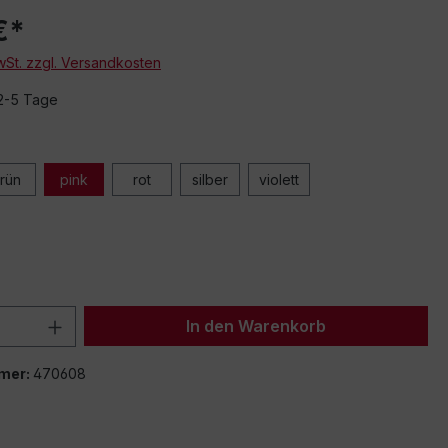
€*
MwSt. zzgl. Versandkosten
 2-5 Tage
rün
pink
rot
silber
violett
 Anzahl: Gib den gewünschten Wert ein 
In den Warenkorb
mer:
470608