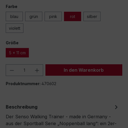
Farbe
blau
grün
pink
rot
silber
violett
Größe
5 x 11 cm
Produkt Anzahl: Gib den gewünschten We
In den Warenkorb
Produktnummer:
470602
Beschreibung
Der Senso Walking Trainer - made in Germany -
aus der Sportball Serie „Noppenball lang“: ein 2er-