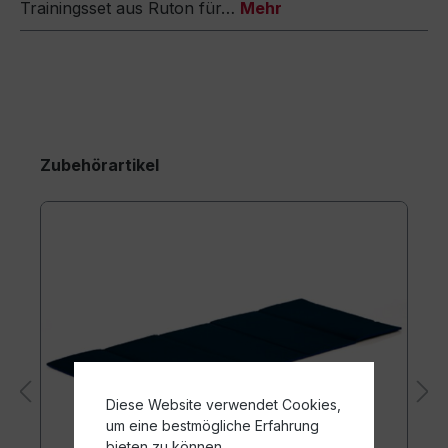
Trainingsset aus Ruton für…
Mehr
Zubehörartikel
Diese Website verwendet Cookies,
um eine bestmögliche Erfahrung
bieten zu können.