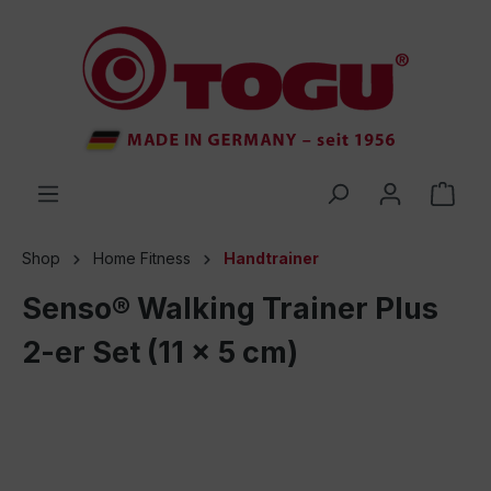
inhalt springen
Shop
Home Fitness
Handtrainer
Senso® Walking Trainer Plus
2-er Set (11 x 5 cm)