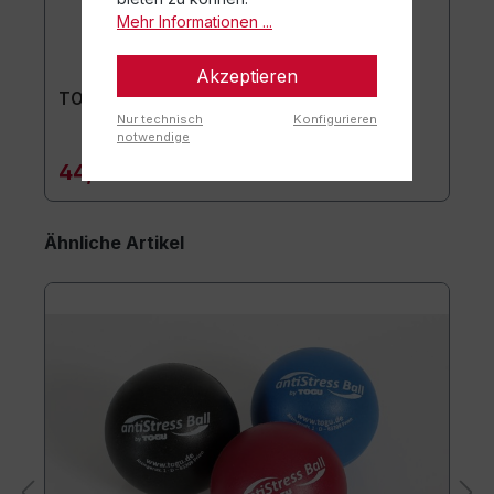
Mehr Informationen ...
Akzeptieren
TOGU Premium Easy Matte
Nur technisch
Konfigurieren
notwendige
44,90 €*
Ähnliche Artikel