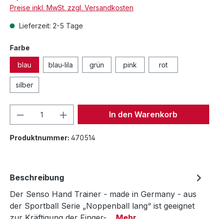
Preise inkl. MwSt. zzgl. Versandkosten
Lieferzeit: 2-5 Tage
Farbe
blau
blau-lila
grün
pink
rot
silber
Produkt Anzahl: Gib den gewünschten We
In den Warenkorb
Produktnummer:
470514
Beschreibung
Der Senso Hand Trainer - made in Germany - aus
der Sportball Serie „Noppenball lang“ ist geeignet
zur Kräftigung der Finger-…
Mehr