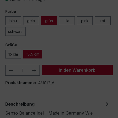
Farbe
blau
gelb
grün
lila
pink
rot
schwarz
Größe
16 cm
18,5 cm
Produkt Anzahl: Gib den gewünschten We
In den Warenkorb
Produktnummer:
465176_A
Beschreibung
Senso Balance Igel – Made in Germany Wie