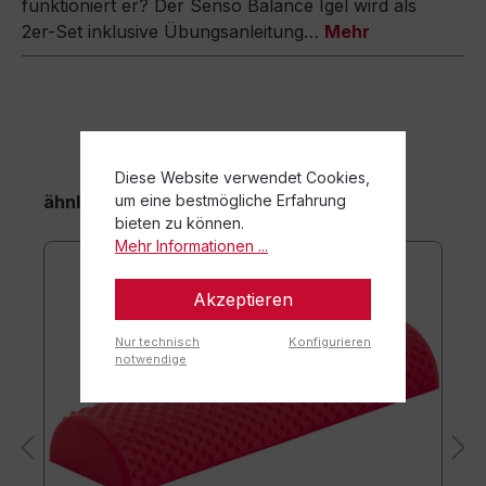
funktioniert er? Der Senso Balance Igel wird als
2er-Set inklusive Übungsanleitung…
Mehr
Diese Website verwendet Cookies,
ähnliche Artikel
um eine bestmögliche Erfahrung
bieten zu können.
Mehr Informationen ...
Akzeptieren
Nur technisch
Konfigurieren
notwendige