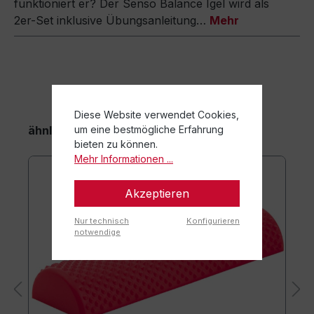
funktioniert er? Der Senso Balance Igel wird als
2er-Set inklusive Übungsanleitung…
Mehr
Diese Website verwendet Cookies,
ähnliche Artikel
um eine bestmögliche Erfahrung
bieten zu können.
Mehr Informationen ...
Akzeptieren
Nur technisch
Konfigurieren
notwendige