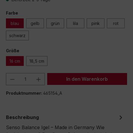
Farbe
blau
gelb
grün
lila
pink
rot
schwarz
Größe
16 cm
18,5 cm
Produkt Anzahl: Gib den gewünschten We
In den Warenkorb
Produktnummer:
465154_A
Beschreibung
Senso Balance Igel – Made in Germany Wie