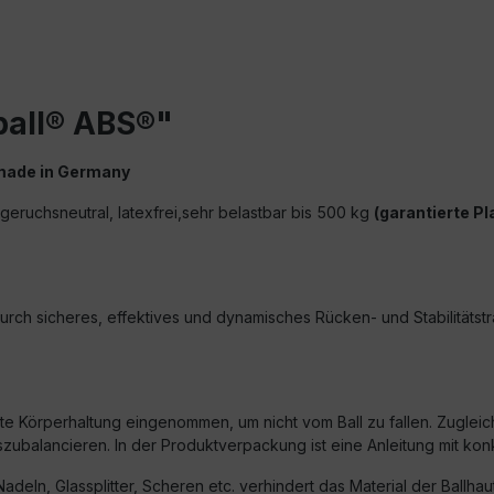
ball® ABS®"
 made in Germany
st geruchsneutral, latexfrei,sehr belastbar bis 500 kg
(garantierte P
ch sicheres, effektives und dynamisches Rücken- und Stabilitätstr
hte Körperhaltung eingenommen, um nicht vom Ball zu fallen. Zugle
uszubalancieren. In der Produktverpackung ist eine Anleitung mit k
eln, Glassplitter, Scheren etc. verhindert das Material der Ballhaut 