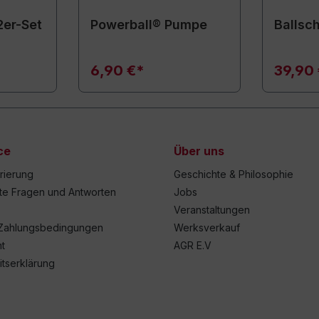
2er-Set
Powerball® Pumpe
Ballsc
6,90 €*
39,90
ce
Über uns
trierung
Geschichte & Philosophie
lte Fragen und Antworten
Jobs
Veranstaltungen
Zahlungsbedingungen
Werksverkauf
t
AGR E.V
itserklärung