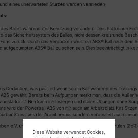
grund eines unerwarteten Sturzes werden vermieden
als:
rm des Balles während der Benutzung verändern. Dies hat keinen Ein
 das Sicherheitssystem des Balles, nicht dessen kreisrunde Bescha
nde Form zurück. Durch das Verpacken weist ein ABS® Ball nach dem 
 aufgepumpten ABS® Ball zu sehen sein. Dies beeinträchtigt in keine
ns Gedanken, was passiert wenn so ein Ball während des Trainings o
ABS gewählt. Bereits beim Aufpumpen merkt man, dass die Außenhaut f
andstärke ist. Nun kann ich loslegen und meine Übungen ohne Sorge 
 wird der Powerball ABS von mir auch am Arbeitsplatz fürs Sitzen ge
r spürbar Stress aus der Arbeit heraus sondern verbessert auch meine
eben e.V. und dem Bundesverband deutscher Rückenschulen (BdR) 
Diese Website verwendet Cookies,