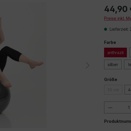
44,90 
Preise inkl. 
Lieferzeit:
Farbe
anthrazit
silber
t
Größe
35 cm
4
Produkt
Produktnum