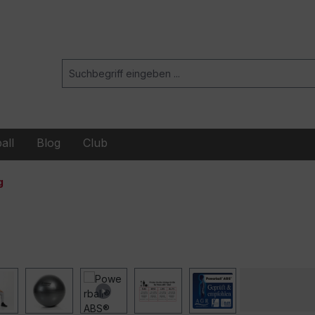
all
Blog
Club
g