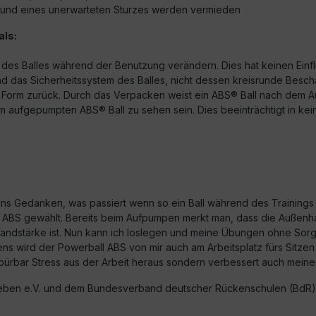
grund eines unerwarteten Sturzes werden vermieden
als:
rm des Balles während der Benutzung verändern. Dies hat keinen Ein
 das Sicherheitssystem des Balles, nicht dessen kreisrunde Bescha
nde Form zurück. Durch das Verpacken weist ein ABS® Ball nach dem 
 aufgepumpten ABS® Ball zu sehen sein. Dies beeinträchtigt in keine
ns Gedanken, was passiert wenn so ein Ball während des Trainings o
ABS gewählt. Bereits beim Aufpumpen merkt man, dass die Außenhaut f
andstärke ist. Nun kann ich loslegen und meine Übungen ohne Sorge 
 wird der Powerball ABS von mir auch am Arbeitsplatz fürs Sitzen ge
r spürbar Stress aus der Arbeit heraus sondern verbessert auch meine
eben e.V. und dem Bundesverband deutscher Rückenschulen (BdR) 