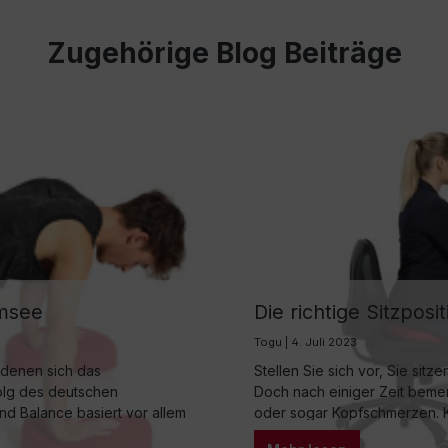
Zugehörige Blog Beiträge
emsee
Die richtige Sitzposi
Togu | 4. Juli 2023
, denen sich das
Stellen Sie sich vor, Sie sitz
olg des deutschen
Doch nach einiger Zeit beme
und Balance basiert vor allem
oder sogar Kopfschmerzen. K
ischen Chiemsee sowie auf
nachgehen, haben mit körper