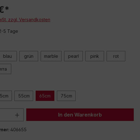
€*
MwSt. zzgl. Versandkosten
 2-5 Tage
blau
grün
marble
pearl
pink
rot
erra
5cm
55cm
65cm
75cm
 Anzahl: Gib den gewünschten Wert ein 
In den Warenkorb
mer:
406655