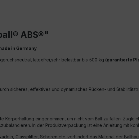
ball® ABS®"
 made in Germany
st geruchsneutral, latexfrei,sehr belastbar bis 500 kg
(garantierte P
ch sicheres, effektives und dynamisches Rücken- und Stabilitätstr
hte Körperhaltung eingenommen, um nicht vom Ball zu fallen. Zugle
uszubalancieren. In der Produktverpackung ist eine Anleitung mit k
eln, Glassplitter, Scheren etc. verhindert das Material der Ballhaut 