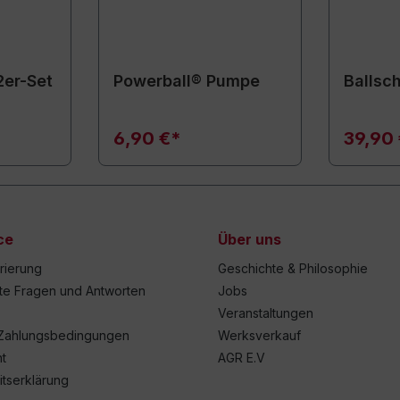
2er-Set
Powerball® Pumpe
Ballsc
6,90 €*
39,90
ce
Über uns
trierung
Geschichte & Philosophie
lte Fragen und Antworten
Jobs
Veranstaltungen
Zahlungsbedingungen
Werksverkauf
t
AGR E.V
itserklärung