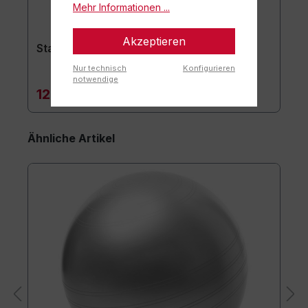
Mehr Informationen ...
Akzeptieren
Stapelhilfe 3er Set
Nur technisch
Konfigurieren
notwendige
129,90 €*
Ähnliche Artikel