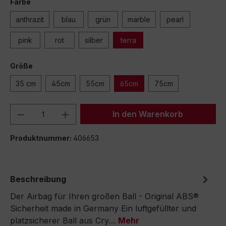
Farbe
anthrazit
blau
grün
marble
pearl
pink
rot
silber
terra
Größe
35 cm
45cm
55cm
65cm
75cm
Produkt Anzahl: Gib den gewünschten We
In den Warenkorb
Produktnummer:
406653
Beschreibung
Der Airbag für Ihren großen Ball - Original ABS®
Sicherheit made in Germany Ein luftgefüllter und
platzsicherer Ball aus Cry…
Mehr