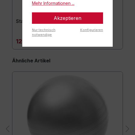
Mehr Informationen ...
Akzeptieren
Stapelhilfe 3er Set
Nur technisch
Konfigurieren
notwendige
129,90 €*
Ähnliche Artikel