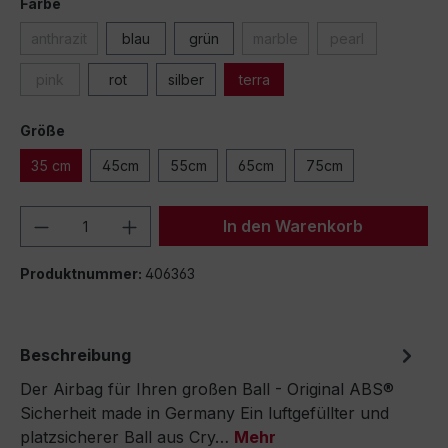
Farbe
anthrazit
blau
grün
marble
pearl
pink
rot
silber
terra
Größe
35 cm
45cm
55cm
65cm
75cm
Produkt Anzahl: Gib den gewünschten We
In den Warenkorb
Produktnummer:
406363
Beschreibung
Der Airbag für Ihren großen Ball - Original ABS®
Sicherheit made in Germany Ein luftgefüllter und
platzsicherer Ball aus Cry…
Mehr