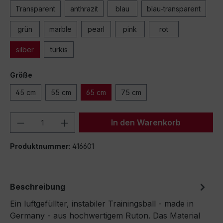
Transparent
anthrazit
blau
blau-transparent
grün
marble
pearl
pink
rot
silber
türkis
Größe
45 cm
55 cm
65 cm
75 cm
Produkt Anzahl: Gib den gewünschten We
In den Warenkorb
Produktnummer:
416601
Beschreibung
Ein luftgefüllter, instabiler Trainingsball - made in
Germany - aus hochwertigem Ruton. Das Material