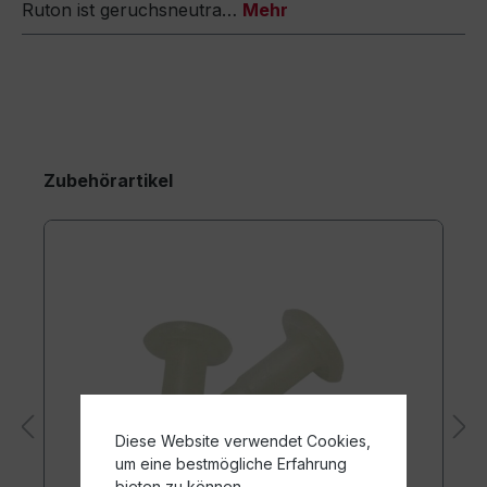
Ruton ist geruchsneutra…
Mehr
Zubehörartikel
Diese Website verwendet Cookies,
um eine bestmögliche Erfahrung
bieten zu können.