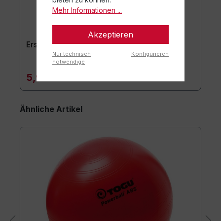
Mehr Informationen ...
Akzeptieren
Ersatzstöpsel 2er-Set
Nur technisch
Konfigurieren
notwendige
5,90 €*
Ähnliche Artikel