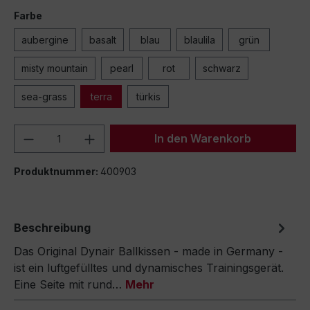
Farbe
aubergine
basalt
blau
blaulila
grün
misty mountain
pearl
rot
schwarz
sea-grass
terra
türkis
Produkt Anzahl: Gib den gewünschten We
In den Warenkorb
Produktnummer:
400903
Beschreibung
Das Original Dynair Ballkissen - made in Germany -
ist ein luftgefülltes und dynamisches Trainingsgerät.
Eine Seite mit rund…
Mehr