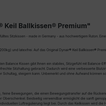
 Keil Ballkissen® Premium"
fülltes Sitzkissen - made in Germany - aus hochwertigem Ruton.
Eine
. 200kg) und latexfrei. Auf das Original Dynair® Keil Ballkissen® Pr
lten Balance Kissen gibt Ihnen ein stabiles, Sitzgefühl mit Balanc
ufrechte Sitzhaltung gebracht. Dadurch wird eine verbesserte Blutzi
er Schultag, steigern kann. Unbemerkt und ohne Aufwand können s
ine, feine Bewegungen, die einen Bewegungstransfer auf die Rücken
er Oberschenkel. Beidseitig verwendbar ermöglicht die sanft geno
ndividuellen Luftregulierung liegt bei. Durch das Keilkissen wird di