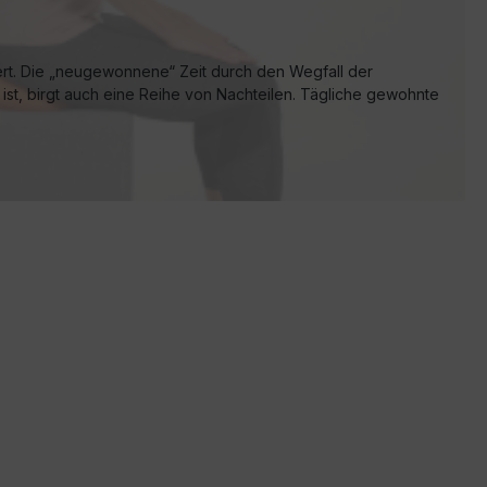
ert. Die „neugewonnene“ Zeit durch den Wegfall der
ist, birgt auch eine Reihe von Nachteilen. Tägliche gewohnte