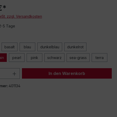
€*
MwSt. zzgl. Versandkosten
 2-5 Tage
von eingebetteten Videos (YouTube, Vimeo oder andere Quellen) werden Da
basalt
blau
dunkelblau
dunkelrot
mittelt. Klicken Sie auf "Erlauben" um das Laden von Drittanbieterinhalten zu
ain
pearl
pink
schwarz
sea-grass
terra
Einstellung merken und alle erlauben
 Anzahl: Gib den gewünschten Wert ein 
In den Warenkorb
mer:
401134