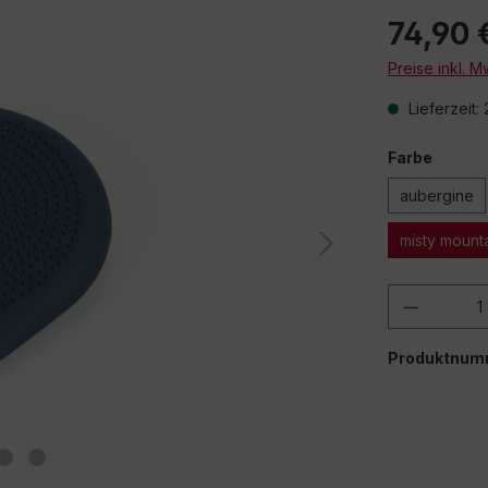
74,90 
Preise inkl. 
Lieferzeit:
Farbe
Beim Abspielen 
aubergine
über
misty mount
Produkt
Produktnum