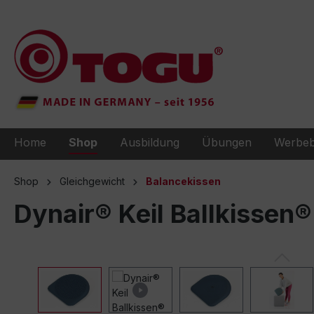
e springen
Zur Hauptnavigation springen
Home
Shop
Ausbildung
Übungen
Werbeb
Shop
Gleichgewicht
Balancekissen
Dynair® Keil Ballkissen