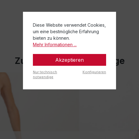
Diese Website verwendet Cookies,
um eine bestmögliche Erfahrung
bieten zu können.
Mehr Informationen ...
Zugehörige Blog Beiträge
Akzeptieren
Nur technisch
Konfigurieren
notwendige