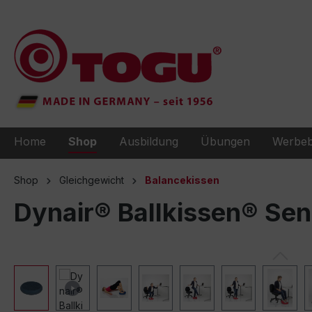
e springen
Zur Hauptnavigation springen
Home
Shop
Ausbildung
Übungen
Werbeb
Shop
Gleichgewicht
Balancekissen
Dynair® Ballkissen® Se