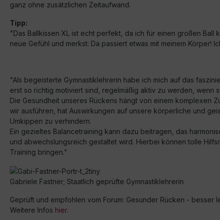
ganz ohne zusätzlichen Zeitaufwand.
Tipp:
"Das Ballkissen XL ist echt perfekt, da ich für einen großen Bal
neue Gefühl und merkst: Da passiert etwas mit meinem Körper! I
"Als begeisterte Gymnastiklehrerin habe ich mich auf das faszini
erst so richtig motiviert sind, regelmäßig aktiv zu werden, wen
Die Gesundheit unseres Rückens hängt von einem komplexen Zu
wir ausführen, hat Auswirkungen auf unsere körperliche und geist
Umkippen zu verhindern.
Ein gezieltes Balancetraining kann dazu beitragen, das harmoni
und abwechslungsreich gestaltet wird. Hierbei können tolle Hilfs
Training bringen."
Gabriele Fastner; Staatlich geprüfte Gymnastiklehrerin
Geprüft und empfohlen vom Forum: Gesunder Rücken - besser l
Weitere Infos
hier.