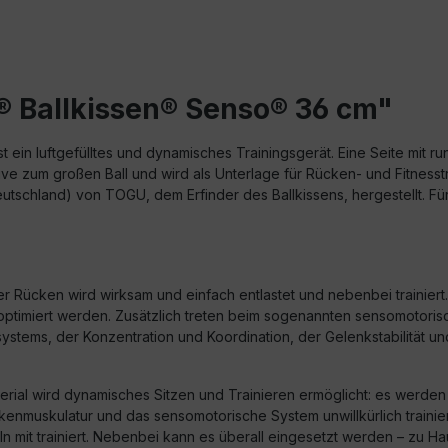
® Ballkissen® Senso® 36 cm"
t ein luftgefülltes und dynamisches Trainingsgerät. Eine Seite mit r
tive zum großen Ball und wird als Unterlage für Rücken- und Fitness
utschland) von TOGU, dem Erfinder des Ballkissens, hergestellt. Fü
er Rücken wird wirksam und einfach entlastet und nebenbei trainie
nn optimiert werden. Zusätzlich treten beim sogenannten sensomoto
stems, der Konzentration und Koordination, der Gelenkstabilität 
aterial wird dynamisches Sitzen und Trainieren ermöglicht: es werd
enmuskulatur und das sensomotorische System unwillkürlich trainie
eln mit trainiert. Nebenbei kann es überall eingesetzt werden – zu H