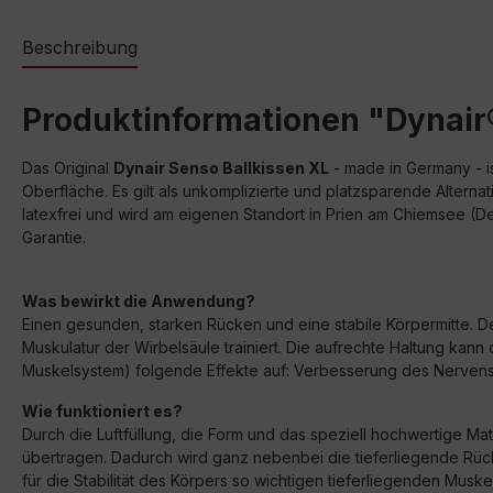
Beschreibung
Produktinformationen "Dynair
Das Original
Dynair Senso Ballkissen XL
- made in Germany - is
Oberfläche. Es gilt als unkomplizierte und platzsparende Alterna
latexfrei und wird am eigenen Standort in Prien am Chiemsee (De
Garantie.
Was bewirkt die Anwendung?
Einen gesunden, starken Rücken und eine stabile Körpermitte. D
Muskulatur der Wirbelsäule trainiert. Die aufrechte Haltung ka
Muskelsystem) folgende Effekte auf: Verbesserung des Nervensy
Wie funktioniert es?
Durch die Luftfüllung, die Form und das speziell hochwertige M
übertragen. Dadurch wird ganz nebenbei die tieferliegende Rück
für die Stabilität des Körpers so wichtigen tieferliegenden Musk