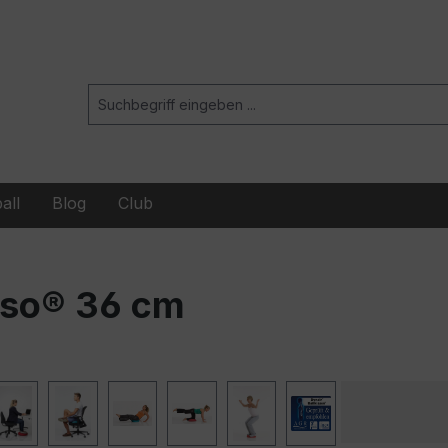
all
Blog
Club
nso® 36 cm