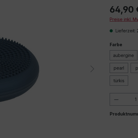
64,90 
Preise inkl. 
Lieferzeit:
Farbe
Beim Abspielen 
aubergine
über
pearl
p
türkis
Produkt
Produktnum