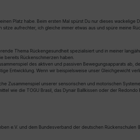
l keinen Platz habe. Beim ersten Mal spürst Du nur dieses wackelige 
ch sitze aufrechter, ich gleiche immer etwas aus und spüre meine R
erende Thema Rückengesundheit spezialisiert und in meiner langjähri
n sie bereits Rückenschmerzen haben.
sammenspiel des aktiven und passiven Bewegungsapparats ab, der
ige Entwicklung. Wenn wir beispielsweise unser Gleichgewicht verlie
sche Zusammenspiel unserer sensorischen und motorischen Systeme zu
mittel wie die TOGU Brasil, das Dynair Ballkissen oder der Redondo 
eben e.V. und dem Bundesverband der deutschen Rückenschulen (