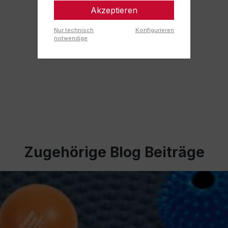
Akzeptieren
Nur technisch
Konfigurieren
notwendige
Zugehörige Blog Beiträge