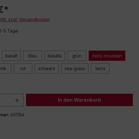
€*
MwSt. zzgl. Versandkosten
 2-5 Tage
von eingebetteten Videos (YouTube, Vimeo oder andere Quellen) werden Da
basalt
blau
blaulila
grün
misty mountain
mittelt. Klicken Sie auf "Erlauben" um das Laden von Drittanbieterinhalten zu
ink
rot
schwarz
sea-grass
terra
Einstellung merken und alle erlauben
 Anzahl: Gib den gewünschten Wert ein 
In den Warenkorb
mer:
401184