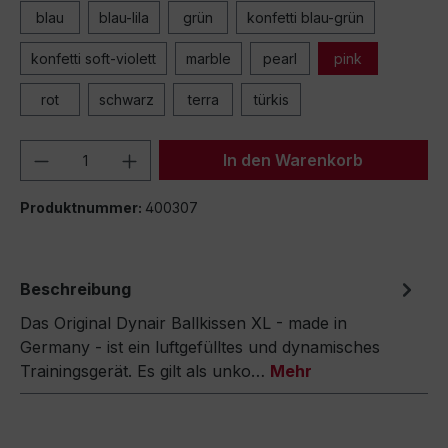
blau
blau-lila
grün
konfetti blau-grün
konfetti soft-violett
marble
pearl
pink
rot
schwarz
terra
türkis
Produkt Anzahl: Gib den gewünschten We
In den Warenkorb
Produktnummer:
400307
Beschreibung
Das Original Dynair Ballkissen XL - made in
Germany - ist ein luftgefülltes und dynamisches
Trainingsgerät. Es gilt als unko…
Mehr