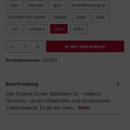
blau
blau-lila
grün
konfetti blau-grün
konfetti soft-violett
marble
pearl
pink
rot
schwarz
terra
türkis
Produkt Anzahl: Gib den gewünschten We
In den Warenkorb
Produktnummer:
400303
Beschreibung
Das Original Dynair Ballkissen XL - made in
Germany - ist ein luftgefülltes und dynamisches
Trainingsgerät. Es gilt als unko…
Mehr