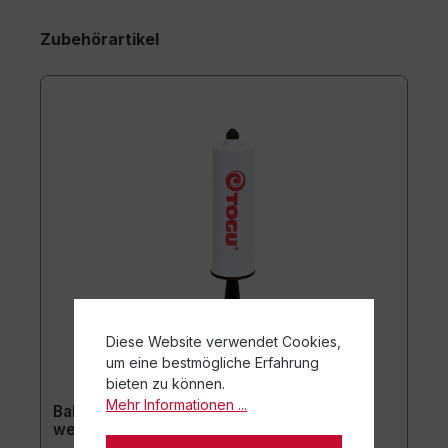
Zubehörartikel
Diese Website verwendet Cookies,
um eine bestmögliche Erfahrung
bieten zu können.
Mehr Informationen ...
Ballpumpe mit Kunststoffnippel ca. 15 cm /
weiß