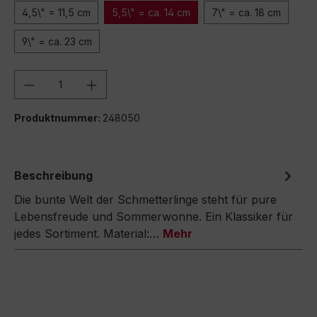
4,5\" = 11,5 cm
5,5\" = ca. 14 cm
7\" = ca. 18 cm
9\" = ca. 23 cm
Produkt Anzahl: Gib den gewünschten We
Produktnummer:
248050
Beschreibung
Die bunte Welt der Schmetterlinge steht für pure
Lebensfreude und Sommerwonne. Ein Klassiker für
jedes Sortiment. Material:…
Mehr