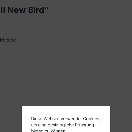
ll New Bird"
richcode
Diese Website verwendet Cookies,
um eine bestmögliche Erfahrung
bieten zu können.