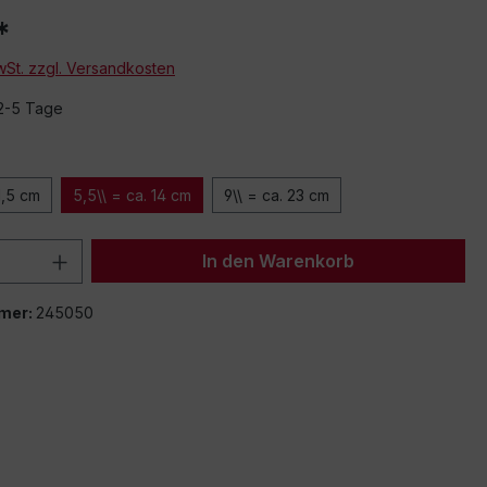
*
MwSt. zzgl. Versandkosten
 2-5 Tage
1,5 cm
5,5\\ = ca. 14 cm
9\\ = ca. 23 cm
 Anzahl: Gib den gewünschten Wert ein 
In den Warenkorb
mer:
245050