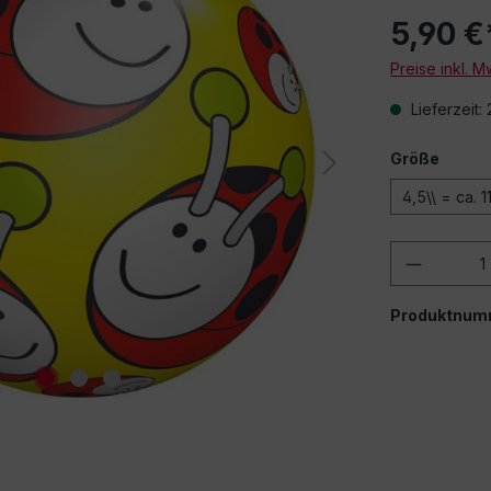
5,90 €
Preise inkl. 
Lieferzeit:
Größe
4,5\\ = ca. 1
Produkt
Produktnum