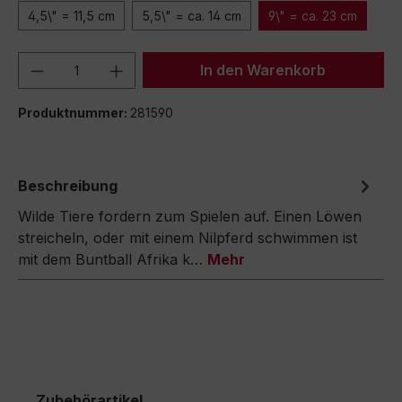
4,5\" = 11,5 cm
5,5\" = ca. 14 cm
9\" = ca. 23 cm
Produkt Anzahl: Gib den gewünschten We
In den Warenkorb
Produktnummer:
281590
Beschreibung
Wilde Tiere fordern zum Spielen auf. Einen Löwen
streicheln, oder mit einem Nilpferd schwimmen ist
mit dem Buntball Afrika k…
Mehr
Zubehörartikel