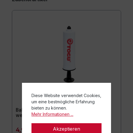
Diese Website verwendet Cookies,
um eine bestmögliche Erfahrung
bieten zu können.
Ballpumpe mit Kunststoffnippel ca. 15 cm /
Mehr Informationen ...
weiß
Akzeptieren
4,90 €*