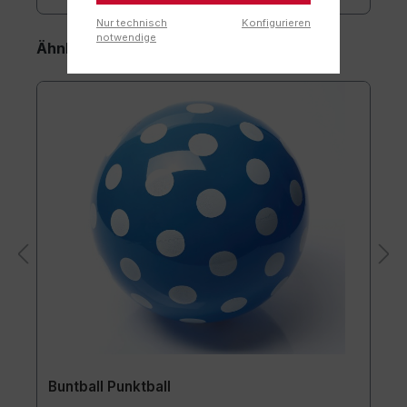
Nur technisch
Konfigurieren
notwendige
Ähnliche Artikel
Buntball Punktball