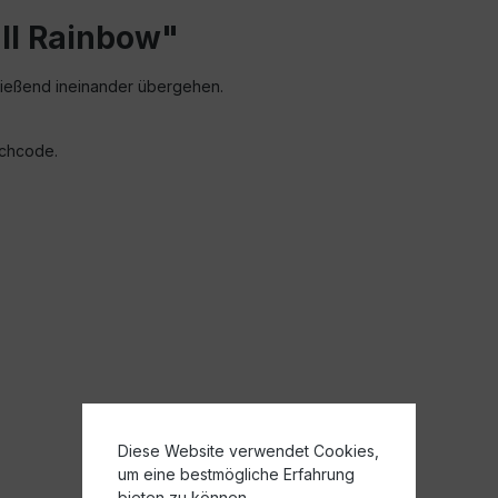
ll Rainbow"
fließend ineinander übergehen.
ichcode.
Diese Website verwendet Cookies,
um eine bestmögliche Erfahrung
bieten zu können.