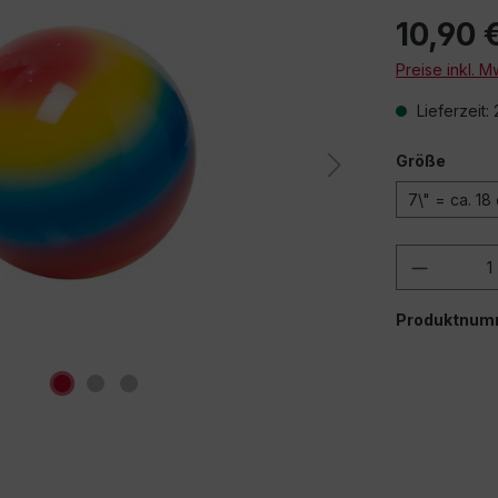
10,90 
Preise inkl. 
Lieferzeit:
Größe
7\" = ca. 18
Produkt
Produktnum