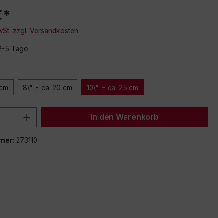
€*
MwSt. zzgl. Versandkosten
 2-5 Tage
 cm
8\" = ca. 20 cm
10\" = ca. 25 cm
 Anzahl: Gib den gewünschten Wert ein 
In den Warenkorb
mer:
273110