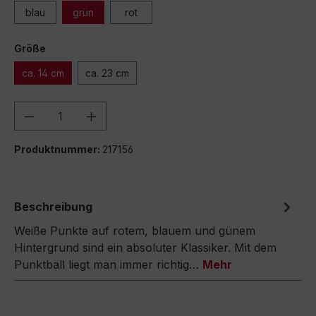
blau
grün
rot
Größe
ca. 14 cm
ca. 23 cm
Produkt Anzahl: Gib den gewünschten We
Produktnummer:
217156
Beschreibung
Weiße Punkte auf rotem, blauem und günem
Hintergrund sind ein absoluter Klassiker. Mit dem
Punktball liegt man immer richtig…
Mehr