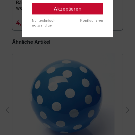
Ballpumpe mit Kunststoffnippel ca. 15 cm /
weiß
Akzeptieren
Nur technisch
Konfigurieren
4,90 €*
notwendige
Ähnliche Artikel