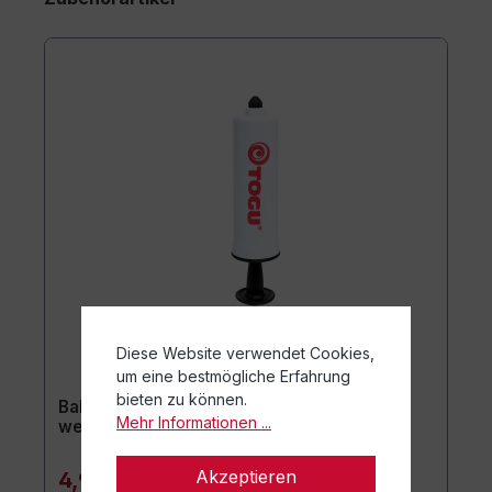
Diese Website verwendet Cookies,
um eine bestmögliche Erfahrung
bieten zu können.
Ballpumpe mit Kunststoffnippel ca. 15 cm /
Mehr Informationen ...
weiß
Akzeptieren
4,90 €*