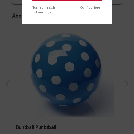
Nur technisch
Konfigurieren
notwendige
Ähnliche Artikel
Buntball Punktball