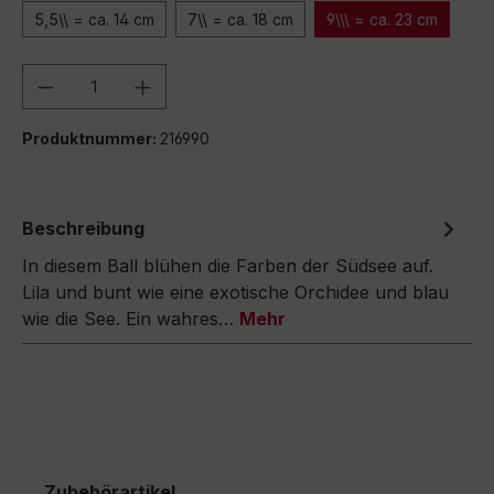
5,5\\ = ca. 14 cm
7\\ = ca. 18 cm
9\\\ = ca. 23 cm
Produkt Anzahl: Gib den gewünschten We
Produktnummer:
216990
Beschreibung
In diesem Ball blühen die Farben der Südsee auf.
Lila und bunt wie eine exotische Orchidee und blau
wie die See. Ein wahres…
Mehr
Zubehörartikel