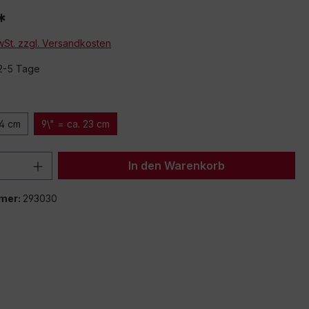
*
MwSt. zzgl. Versandkosten
 2-5 Tage
14 cm
9\" = ca. 23 cm
 Anzahl: Gib den gewünschten Wert ein 
In den Warenkorb
mer:
293030