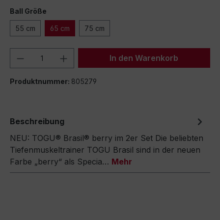
Ball Größe
55 cm
65 cm
75 cm
Produkt Anzahl: Gib den gewünschten We
In den Warenkorb
Produktnummer:
805279
Beschreibung
NEU: TOGU® Brasil® berry im 2er Set Die beliebten
Tiefenmuskeltrainer TOGU Brasil sind in der neuen
Farbe „berry“ als Specia…
Mehr