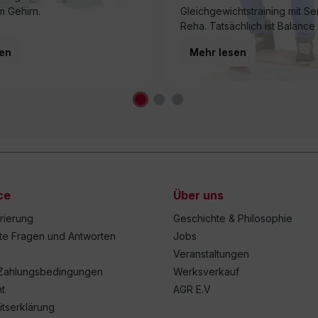
m Gehirn.
Gleichgewichtstraining mit S
Reha. Tatsächlich ist Balance
eine Grundvoraussetzung fü
en
Mehr lesen
jede Bewegung – unabhängig
ce
Über uns
trierung
Geschichte & Philosophie
lte Fragen und Antworten
Jobs
Veranstaltungen
Zahlungsbedingungen
Werksverkauf
t
AGR E.V
itserklärung