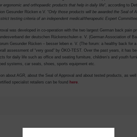
for ergonomic and orthopaedic products that help in daily life
“, according to Det
ion Gesunder Rücken e.V. “
Only those products will be awarded the Seal of A
strict testing criteria of an independent medical/therapeutic Expert Committe
roval was developed in co-operation with the two largest German back pain pr
undesverband der deutschen Rückenschulen e. V. (German Association of Ba
Forum Gesunder Rücken – besser leben e. V. (The forum: a healthy back for a b
erall assessment of “very good” by ÖKO-TEST. Over the past years, it has b
s for daily life such as office and seating furniture, children’s and youth furn
 bed systems, car seats, shoes, sports equipment etc.
ion about AGR, about the Seal of Approval and about tested products, as well 
rtified specialist retailers can be found
here
.