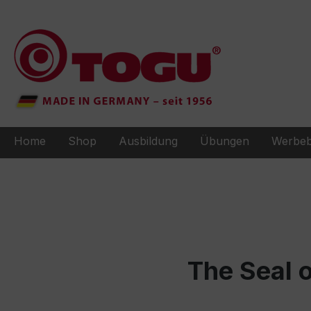
e springen
Zur Hauptnavigation springen
Home
Shop
Ausbildung
Übungen
Werbeb
The Seal 