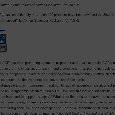
written by the editors of Aktion Gesunder Rücken e.V.
7 years, considerably more than 100 products have been awarded the
Seal of
ommended”
by Aktion Gesunder Rücken
e. V.
(AGR).
, AGR has been promoting education to prevent and treat back pain. AGR’s m
aren
ess
of the importance of back-friendly conditions, thus promoting back he
ork is inseparably linked to the Seal of Approval because back-friendly objects 
 component in the treatment and prevention of back pain.
of muscle and joint diseases, in addition to lack of movement, are incorrect 
ed on unergonomic products in daily life. How should functional objects be d
on the back and to support the spine? What does the consumer have to conside
at makes quality differences obvious? Because the back-friendly design of 
ed at first glance, AGR has developed the “Tested & Recommended” Seal of A
lp for the consumer’s decision-making. “
The AGR Seal of Approval is a reliable