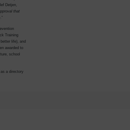
lef Detjen,
pproval that
e
.”
evention
ck Training
etter life), and
een awarded to
iture, school
as a directory