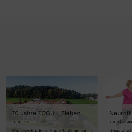
70 Jahre TOGU – Sieben
Neurofit
Jahrzehnte Ball-Manufaktur
in der 
TOGU | 27. Juli 2026
TOGU | 27. Ju
am Chiemsee
Gesundh
Wie zwei Brüder in Prien-Bachham am
Gesundheit 