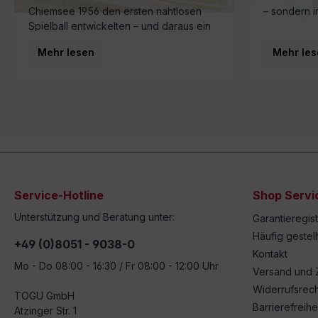
Chiemsee 1956 den ersten nahtlosen
– sondern i
Spielball entwickelten – und daraus ein
Familienunternehmen wurde, das heute
Mehr lesen
Mehr les
in dritter Generation weltweit für
Bewegung sorgt.
Service-Hotline
Shop Servi
Unterstützung und Beratung unter:
Garantieregis
Häufig gestel
+49 (0)8051 - 9038-0
Kontakt
Mo - Do 08:00 - 16:30 / Fr 08:00 - 12:00 Uhr
Versand und 
Widerrufsrech
TOGU GmbH
Barrierefreihe
Atzinger Str. 1