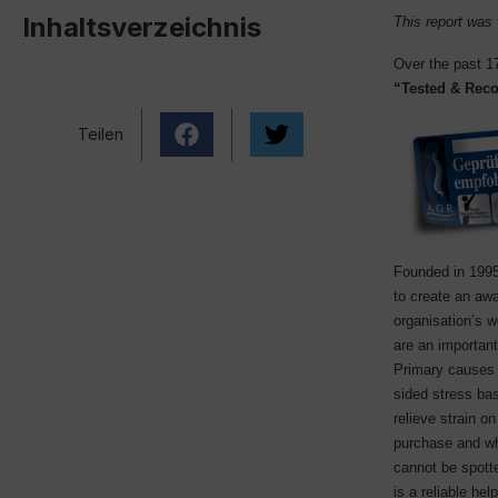
Inhaltsverzeichnis
This report was 
Over the past 1
“Tested &
Rec
Teilen
Founded in 1995
to create an aw
organisation’s w
are an important
Primary ca
uses 
sided stress bas
relieve strain 
purchase and wh
cannot be spott
is a reliable he