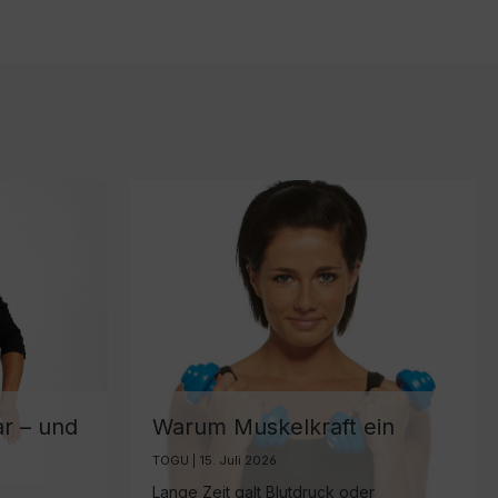
ar – und
Warum Muskelkraft ein
wichtiger Biomarker für
TOGU | 15. Juli 2026
gesundes Altern ist
Lange Zeit galt Blutdruck oder