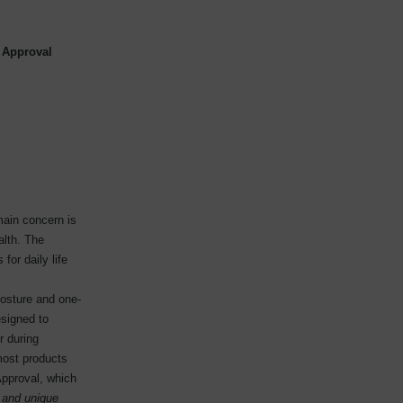
 Approval
ain concern is
alth. The
for daily life
posture and one-
esigned to
r during
most products
pproval, which
 and unique