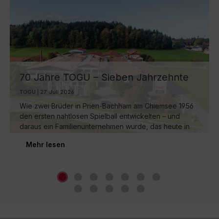
70 Jahre TOGU – Sieben Jahrzehnte
Ball-Manufaktur am Chiemsee
TOGU | 27. Juli 2026
Wie zwei Brüder in Prien-Bachham am Chiemsee 1956
den ersten nahtlosen Spielball entwickelten – und
daraus ein Familienunternehmen wurde, das heute in
dritter Generation weltweit für Bewegung sorgt.
Mehr lesen