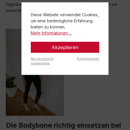
Eigenbehandlung äußerst effektiv. Darum empfehle ich sie
besonders gerne meinen Patienten.
Diese Website verwendet Cookies,
um eine bestmögliche Erfahrung
bieten zu können.
Mehr Informationen ...
Akzeptieren
Nur technisch
Konfigurieren
notwendige
Die Bodybone richtig einsetzen bei