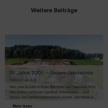
Weitere Beiträge
70 Jahre TOGU – Sieben Jahrzehnte
Ball-Manufaktur am Chiemsee
TOGU | 27. Juli 2026
Wie zwei Brüder in Prien-Bachham am Chiemsee 1956
den ersten nahtlosen Spielball entwickelten – und
daraus ein Familienunternehmen wurde, das heute in...
Mehr lesen