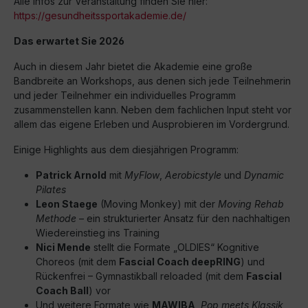
Alle Infos zur Veranstaltung finden Sie hier:
https://gesundheitssportakademie.de/
Das erwartet Sie 2026
Auch in diesem Jahr bietet die Akademie eine große
Bandbreite an Workshops, aus denen sich jede Teilnehmerin
und jeder Teilnehmer ein individuelles Programm
zusammenstellen kann. Neben dem fachlichen Input steht vor
allem das eigene Erleben und Ausprobieren im Vordergrund.
Einige Highlights aus dem diesjährigen Programm:
Patrick Arnold
mit
MyFlow
,
Aerobicstyle
und
Dynamic
Pilates
Leon Staege
(Moving Monkey) mit der
Moving Rehab
Methode
– ein strukturierter Ansatz für den nachhaltigen
Wiedereinstieg ins Training
Nici Mende
stellt die Formate „OLDIES“ Kognitive
Choreos (mit dem
Fascial Coach deepRING
) und
Rückenfrei – Gymnastikball reloaded (mit dem
Fascial
Coach Ball
) vor
Und weitere Formate wie
MAWIBA
,
Pop meets Klassik