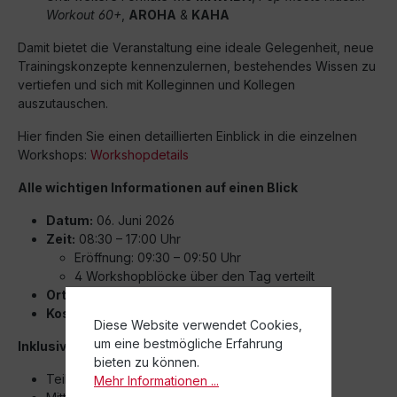
Workout 60+
,
AROHA
&
KAHA
Damit bietet die Veranstaltung eine ideale Gelegenheit, neue
Trainingskonzepte kennenzulernen, bestehendes Wissen zu
vertiefen und sich mit Kolleginnen und Kollegen
auszutauschen.
Hier finden Sie einen detaillierten Einblick in die einzelnen
Workshops:
Workshopdetails
Alle wichtigen Informationen auf einen Blick
Datum:
06. Juni 2026
Zeit:
08:30 – 17:00 Uhr
Eröffnung: 09:30 – 09:50 Uhr
4 Workshopblöcke über den Tag verteilt
Ort:
DGUV Congress, Dresden
Kosten:
84,00 €
Diese Website verwendet Cookies,
um eine bestmögliche Erfahrung
Inklusive:
bieten zu können.
Teilnahme an 4 Workshops
Mehr Informationen ...