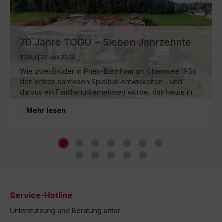
70 Jahre TOGU – Sieben Jahrzehnte
Ball-Manufaktur am Chiemsee
TOGU | 27. Juli 2026
Wie zwei Brüder in Prien-Bachham am Chiemsee 1956
den ersten nahtlosen Spielball entwickelten – und
daraus ein Familienunternehmen wurde, das heute in
dritter Generation weltweit für Bewegung sorgt.
Mehr lesen
Service-Hotline
Unterstützung und Beratung unter: