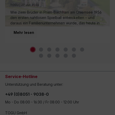
Ball-Manufaktur am Chiemsee
TOGU | 27. Juli 2026
Wie zwei Brüder in Prien-Bachham am Chiemsee 1956
den ersten nahtlosen Spielball entwickelten – und
daraus ein Familienunternehmen wurde, das heute in
dritter Generation weltweit für Bewegung sorgt.
Mehr lesen
Service-Hotline
Unterstützung und Beratung unter:
+49 (0)8051 - 9038-0
Mo - Do 08:00 - 16:30 / Fr 08:00 - 12:00 Uhr
TOGU GmbH