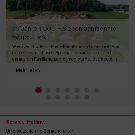
70 Jahre TOGU – Sieben Jahrzehnte
Ball-Manufaktur am Chiemsee
TOGU | 27. Juli 2026
Wie zwei Brüder in Prien-Bachham am Chiemsee 1956
den ersten nahtlosen Spielball entwickelten – und
daraus ein Familienunternehmen wurde, das heute in
dritter Generation weltweit für Bewegung sorgt.
Mehr lesen
Service-Hotline
Unterstützung und Beratung unter: