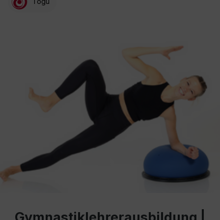
Togu
Gymnastiklehrerausbildung |