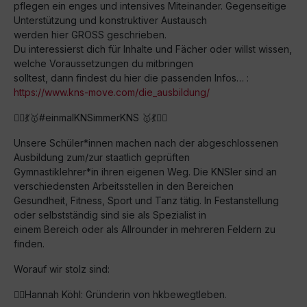
pflegen ein enges und intensives Miteinander. Gegenseitige
Unterstützung und konstruktiver Austausch
werden hier GROSS geschrieben.
Du interessierst dich für Inhalte und Fächer oder willst wissen,
welche Voraussetzungen du mitbringen
solltest, dann findest du hier die passenden Infos… :
https://www.kns-move.com/die_ausbildung/
🤼‍♀️💃🥇#einmalKNSimmerKNS 🥇💃🤼‍♀️
Unsere Schüler*innen machen nach der abgeschlossenen
Ausbildung zum/zur staatlich geprüften
Gymnastiklehrer*in ihren eigenen Weg. Die KNSler sind an
verschiedensten Arbeitsstellen in den Bereichen
Gesundheit, Fitness, Sport und Tanz tätig. In Festanstellung
oder selbstständig sind sie als Spezialist in
einem Bereich oder als Allrounder in mehreren Feldern zu
finden.
Worauf wir stolz sind:
🏃‍♀️Hannah Köhl: Gründerin von hkbewegtleben.