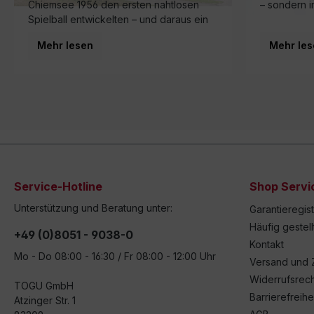
Chiemsee 1956 den ersten nahtlosen
– sondern i
Spielball entwickelten – und daraus ein
Familienunternehmen wurde, das heute
Mehr lesen
Mehr les
in dritter Generation weltweit für
Bewegung sorgt.
Service-Hotline
Shop Servi
Unterstützung und Beratung unter:
Garantieregis
Häufig gestel
+49 (0)8051 - 9038-0
Kontakt
Mo - Do 08:00 - 16:30 / Fr 08:00 - 12:00 Uhr
Versand und 
Widerrufsrech
TOGU GmbH
Barrierefreihe
Atzinger Str. 1