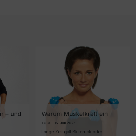
ar – und
Warum Muskelkraft ein
wichtiger Biomarker für
TOGU | 15. Juli 2026
gesundes Altern ist
Lange Zeit galt Blutdruck oder