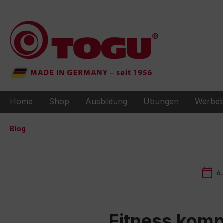
e springen
Zur Hauptnavigation springen
Home
Shop
Ausbildung
Übungen
Werbeb
Blog
6.
Fitness komp