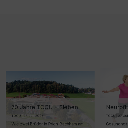
70 Jahre TOGU – Sieben
Neurofit
Jahrzehnte Ball-Manufaktur
in der 
TOGU | 27. Juli 2026
TOGU | 27. Ju
am Chiemsee
Gesundh
Wie zwei Brüder in Prien-Bachham am
Gesundheit 