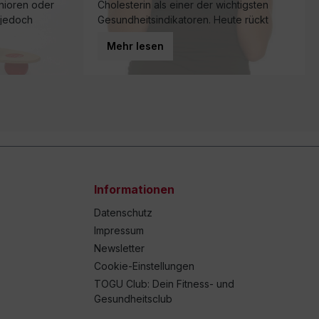
enioren oder
Cholesterin als einer der wichtigsten
 jedoch
Gesundheitsindikatoren. Heute rückt
r nahezu
jedoch ein anderer Faktor immer stärker
Mehr lesen
 vom Alter.
in den Fokus der Wissenschaft: die
Muskelkraft.
Informationen
Datenschutz
Impressum
Newsletter
Cookie-Einstellungen
TOGU Club: Dein Fitness- und
Gesundheitsclub