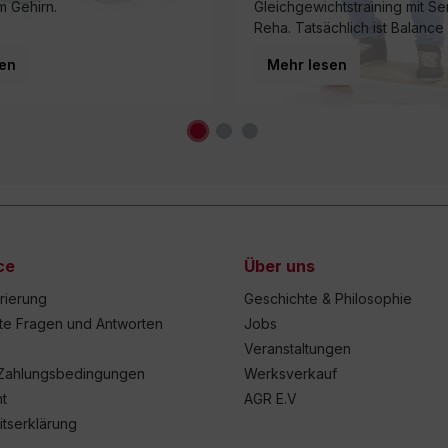
m Gehirn.
Gleichgewichtstraining mit S
Reha. Tatsächlich ist Balance
eine Grundvoraussetzung fü
en
Mehr lesen
jede Bewegung – unabhängig
ce
Über uns
trierung
Geschichte & Philosophie
lte Fragen und Antworten
Jobs
Veranstaltungen
Zahlungsbedingungen
Werksverkauf
t
AGR E.V
itserklärung