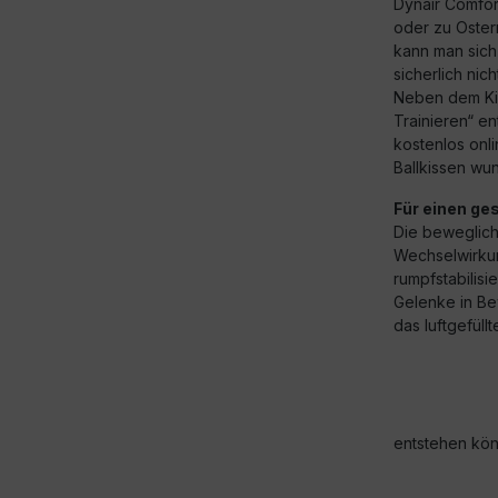
Dynair Comfort
oder zu Ostern
kann man sich
sicherlich nic
Neben dem Ki
Trainieren“ e
kostenlos onl
Ballkissen wu
Für einen ge
Die beweglich
Wechselwirkun
rumpfstabilis
Gelenke in Be
das luftgefüll
entstehen kö