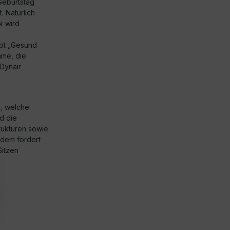
 Geburtstag
. Natürlich
k wird
pt „Gesund
mme, die
Dynair
, welche
d die
rukturen sowie
dem fördert
Sitzen