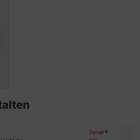
talten
Dynair®