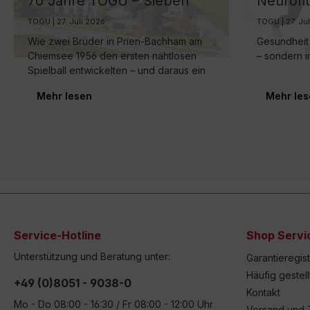
70 Jahre TOGU – Sieben
Neurofit
Jahrzehnte Ball-Manufaktur
in der 
TOGU | 27. Juli 2026
TOGU | 27. Ju
am Chiemsee
Gesundh
Wie zwei Brüder in Prien-Bachham am
Gesundheit 
Chiemsee 1956 den ersten nahtlosen
– sondern i
Spielball entwickelten – und daraus ein
Familienunternehmen wurde, das heute
Mehr lesen
Mehr les
in dritter Generation weltweit für
Bewegung sorgt.
Service-Hotline
Shop Servi
Unterstützung und Beratung unter:
Garantieregis
Häufig gestel
+49 (0)8051 - 9038-0
Kontakt
Mo - Do 08:00 - 16:30 / Fr 08:00 - 12:00 Uhr
Versand und 