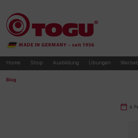
e springen
Zur Hauptnavigation springen
Home
Shop
Ausbildung
Übungen
Werbeb
Blog
6. F