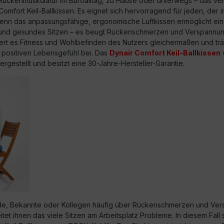
Rückenmuskulatur im Büroalltag, zu Hause oder unterwegs – das ver
mfort Keil-Ballkissen. Es eignet sich hervorragend für jeden, der im
Denn das anpassungsfähige, ergonomische Luftkissen ermöglicht ein 
und gesundes Sitzen – es beugt Rückenschmerzen und Verspannun
ert es Fitness und Wohlbefinden des Nutzers gleichermaßen und trä
positiven Lebensgefühl bei. Das
Dynair Comfort Keil-Ballkissen
w
rgestellt und besitzt eine 30-Jahre-Hersteller-Garantie.
de, Bekannte oder Kollegen häufig über Rückenschmerzen und Ve
eitet ihnen das viele Sitzen am Arbeitsplatz Probleme. In diesem Fall 