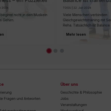
ness – ein Puzzleteil
Balance ist trainierb
modernen
wichtiger denn je
li 2026
TOGU | 22. Juli 2026
eitsprävention
beginnt nicht in den Muskeln
Viele Menschen verbinden
m Gehirn.
Gleichgewichtstraining mit S
Reha. Tatsächlich ist Balance
eine Grundvoraussetzung fü
en
Mehr lesen
jede Bewegung – unabhängig
ce
Über uns
trierung
Geschichte & Philosophie
lte Fragen und Antworten
Jobs
Veranstaltungen
Zahlungsbedingungen
Werksverkauf