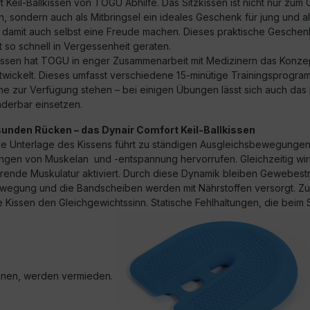
 Keil-Ballkissen von TOGU Abhilfe. Das Sitzkissen ist nicht nur zum
, sondern auch als Mitbringsel ein ideales Geschenk für jung und alt
 damit auch selbst eine Freude machen. Dieses praktische Geschen
ht so schnell in Vergessenheit geraten.
ssen hat TOGU in enger Zusammenarbeit mit Medizinern das Konze
ntwickelt. Dieses umfasst verschiedene 15-minütige Trainingsprogra
ine zur Verfügung stehen – bei einigen Übungen lässt sich auch das 
nderbar einsetzen.
sunden Rücken – das Dynair Comfort Keil-Ballkissen
e Unterlage des Kissens führt zu ständigen Ausgleichsbewegungen
gen von Muskelan und -entspannung hervorrufen. Gleichzeitig wir
ierende Muskulatur aktiviert. Durch diese Dynamik bleiben Gewebest
wegung und die Bandscheiben werden mit Nährstoffen versorgt. Zu
te Kissen den Gleichgewichtssinn. Statische Fehlhaltungen, die beim 
nnen, werden vermieden.