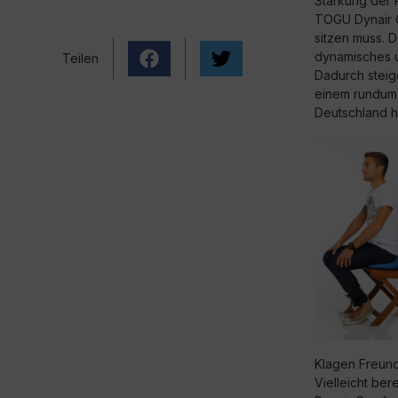
Stärkung der 
TOGU Dynair Co
sitzen muss. 
dynamisches 
Teilen
Dadurch steig
einem rundum 
Deutschland he
Klagen Freun
Vielleicht ber