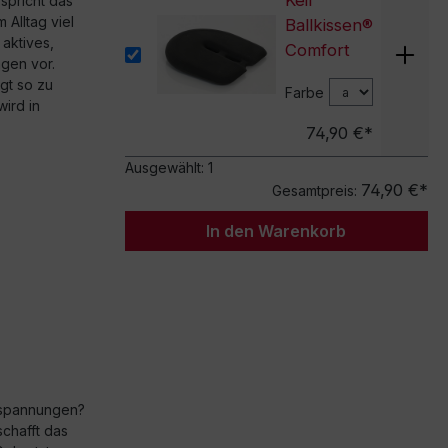
Keil
spricht das
 Alltag viel
Ballkissen®
aktives,
Comfort
gen vor.
gt so zu
Farbe
ird in
74,90 €*
Ausgewählt:
1
74,90 €*
Gesamtpreis:
In den Warenkorb
rspannungen?
schafft das