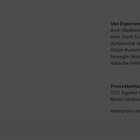
Von Experten
Auch Medizine
med. Gerrit S
dynamische A
Sitzen Rücken
bewegte Sitze
statische Feh
Pressekonta
TOC Agentur 
Moritz Lembec
www.press-ser