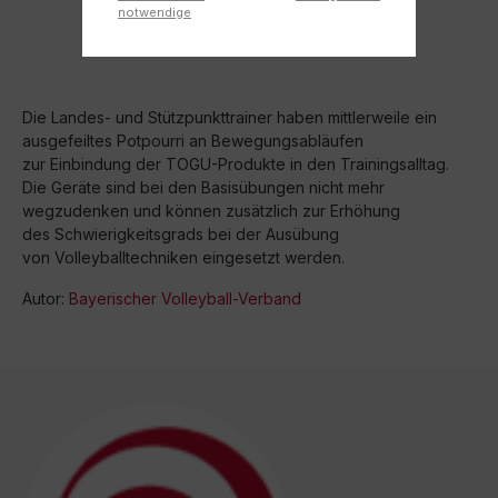
notwendige
Die Landes- und Stützpunkttrainer haben mittlerweile ein
ausgefeiltes Potpourri an Bewegungsabläufen
zur Einbindung der TOGU-Produkte in den Trainingsalltag.
Die Geräte sind bei den Basisübungen nicht mehr
wegzudenken und können zusätzlich zur Erhöhung
des Schwierigkeitsgrads bei der Ausübung
von Volleyballtechniken eingesetzt werden.
Autor:
Bayerischer Volleyball-Verband