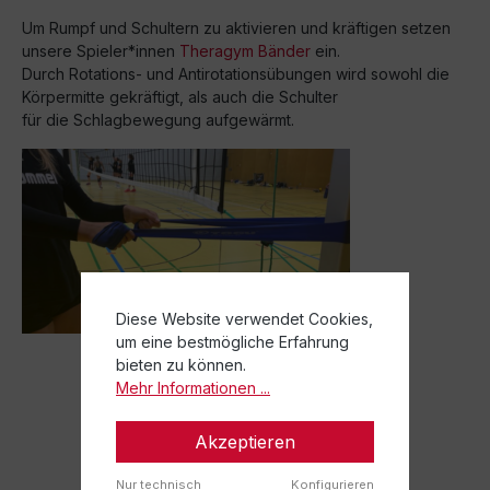
Um Rumpf und Schultern zu aktivieren und kräftigen setzen
unsere Spieler*innen
Theragym Bänder
ein.
Durch Rotations- und Antirotationsübungen wird sowohl die
Körpermitte gekräftigt, als auch die Schulter
für die Schlagbewegung aufgewärmt.
Diese Website verwendet Cookies,
um eine bestmögliche Erfahrung
bieten zu können.
Mehr Informationen ...
Akzeptieren
Nur technisch
Konfigurieren