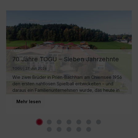
70 Jahre TOGU – Sieben Jahrzehnte
Ball-Manufaktur am Chiemsee
TOGU | 27. Juli 2026
Wie zwei Brüder in Prien-Bachham am Chiemsee 1956
den ersten nahtlosen Spielball entwickelten – und
daraus ein Familienunternehmen wurde, das heute in
dritter Generation weltweit für Bewegung sorgt.
Mehr lesen