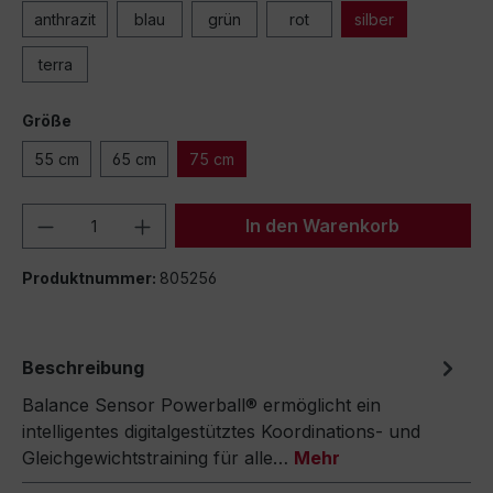
anthrazit
blau
grün
rot
silber
terra
Größe
55 cm
65 cm
75 cm
Produkt Anzahl: Gib den gewünschten We
In den Warenkorb
Produktnummer:
805256
Beschreibung
Balance Sensor Powerball® ermöglicht ein
intelligentes digitalgestütztes Koordinations- und
Gleichgewichtstraining für alle…
Mehr