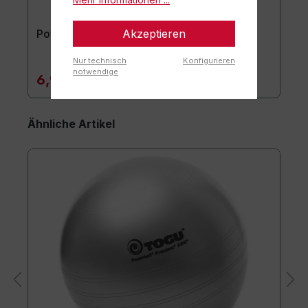
Akzeptieren
Powerball® Pumpe
Nur technisch
Konfigurieren
notwendige
6,90 €*
Ähnliche Artikel