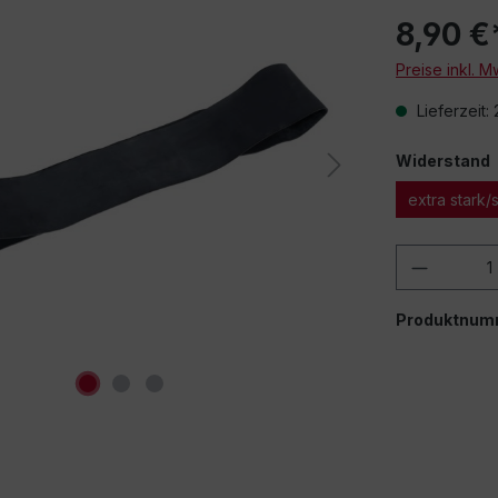
8,90 €
Preise inkl. 
Lieferzeit:
Widerstand
extra stark
Produkt
Produktnum