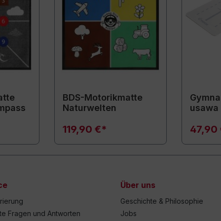
tte
BDS-Motorikmatte
Gymnas
mpass
Naturwelten
usawa
119,90 €*
47,90
ce
Über uns
trierung
Geschichte & Philosophie
lte Fragen und Antworten
Jobs