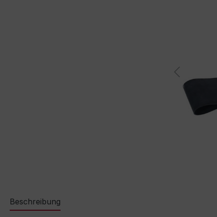
im Abspielen von eingebetteten Videos (YouTube,
Vimeo oder andere Quellen) werden Daten an
anbieter übermittelt. Klicken Sie auf "Erlauben" um das
Laden von Drittanbieterinhalten zu erlauben.
Einstellung merken und alle erlauben
Beschreibung