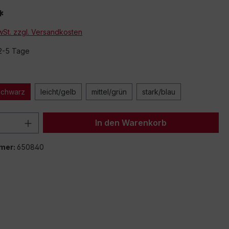
*
MwSt. zzgl. Versandkosten
Beim Abspielen von
Vimeo oder and
 2-5 Tage
Drittanbieter übermitt
Laden von Dritt
Einstellu
/schwarz
leicht/gelb
mittel/grün
stark/blau
 Anzahl: Gib den gewünschten Wert ein 
In den Warenkorb
mer:
650840