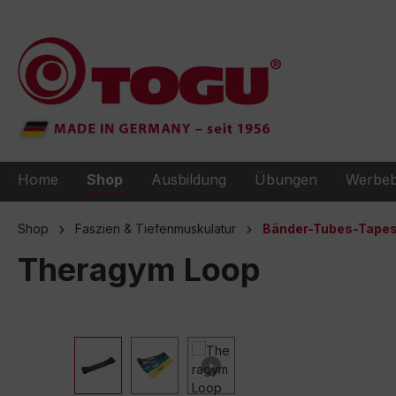
e springen
Zur Hauptnavigation springen
Home
Shop
Ausbildung
Übungen
Werbeb
Shop
Faszien & Tiefenmuskulatur
Bänder-Tubes-Tape
Theragym Loop