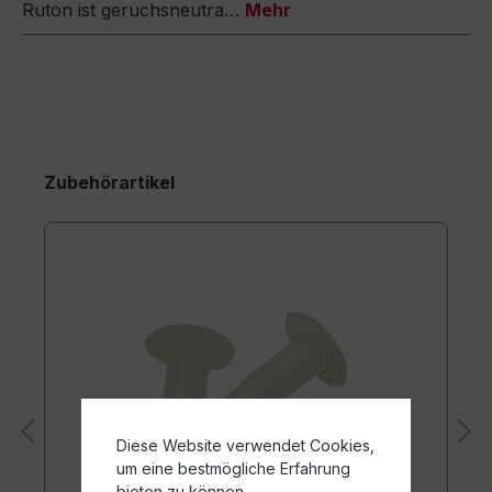
Ruton ist geruchsneutra…
Mehr
Zubehörartikel
Diese Website verwendet Cookies,
um eine bestmögliche Erfahrung
bieten zu können.