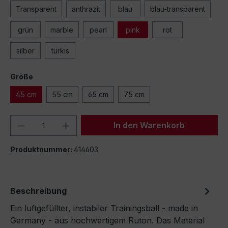
Transparent
anthrazit
blau
blau-transparent
grün
marble
pearl
pink
rot
silber
türkis
Größe
45 cm
55 cm
65 cm
75 cm
Produkt Anzahl: Gib den gewünschten We
In den Warenkorb
Produktnummer:
414603
Beschreibung
Ein luftgefüllter, instabiler Trainingsball - made in
Germany - aus hochwertigem Ruton. Das Material