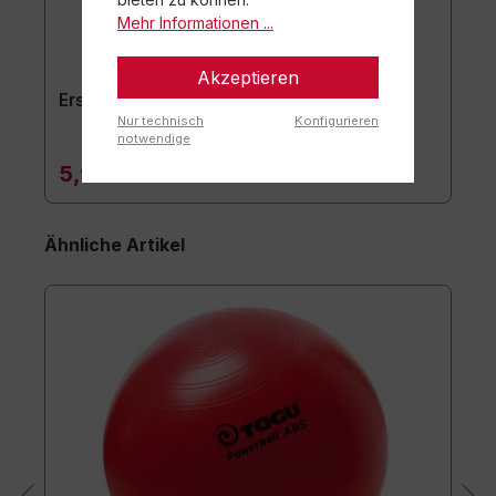
Mehr Informationen ...
Akzeptieren
Ersatzstöpsel 2er-Set
Nur technisch
Konfigurieren
notwendige
5,90 €*
Ähnliche Artikel