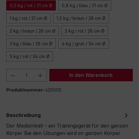
0,5 kg / rot / 21 cm Ø
0,8 kg / blau / 21 cm Ø
1 kg / rot / 21 cm Ø
1,5 kg / braun / 28 cm Ø
2 kg / braun / 28 cm Ø
2 kg / rot / 28 cm Ø
3 kg / blau / 28 cm Ø
4 kg / grün / 34 cm Ø
5 kg / rot / 34 cm Ø
Produkt Anzahl: Gib den gewünschten We
In den Warenkorb
Produktnummer:
420500
Beschreibung
Der Medizinball – ein Trainingsgerät für den ganzen
Körper Bei den Übungen wird im ganzen Körper