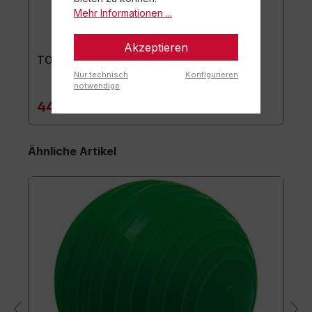
Mehr Informationen ...
Akzeptieren
TOGU Premium Easy Matte
Nur technisch
Konfigurieren
notwendige
44,90 €*
Ähnliche Artikel