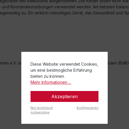
lichkeit des Ballkissens aufgenommen. Die Kinder sitzen nicht star
 und Koordinationsübungen verwendet werden. Am liebsten balancie
gegenseitig zu. Ein wirklich vielseitiges Gerät, das Gesundheit und Sp
eben e.V. und dem Bundesverband deutscher Rückenschulen (BdR) 
Diese Website verwendet Cookies,
um eine bestmögliche Erfahrung
bieten zu können.
Mehr Informationen ...
Akzeptieren
Nur technisch
Konfigurieren
notwendige