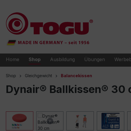
e springen
Zur Hauptnavigation springen
Home
Shop
Ausbildung
Übungen
Werbeb
Shop
Gleichgewicht
Balancekissen
Dynair® Ballkissen® 30