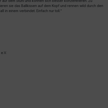
r auf dem Stuhl und können sich besser konzentrieren. Zu
ren sie das Ballkissen auf dem Kopf und rennen wild durch den
aß in einem verbindet. Einfach nur toll.“
e.V.