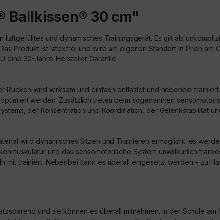
® Ballkissen® 30 cm"
in luftgefülltes und dynamisches Trainingsgerät. Es gilt als unkompli
Das Produkt ist latexfrei und wird am eigenen Standort in Prien a
GU eine 30-Jahre-Hersteller Garantie.
er Rücken wird wirksam und einfach entlastet und nebenbei trainie
nn optimiert werden. Zusätzlich treten beim sogenannten sensomoto
stems, der Konzentration und Koordination, der Gelenkstabilität 
Material wird dynamisches Sitzen und Trainieren ermöglicht: es wer
enmuskulatur und das sensomotorische System unwillkürlich trainie
eln mit trainiert. Nebenbei kann es überall eingesetzt werden – zu H
 platzsparend und sie können es überall mitnehmen. In der Schule am Sc