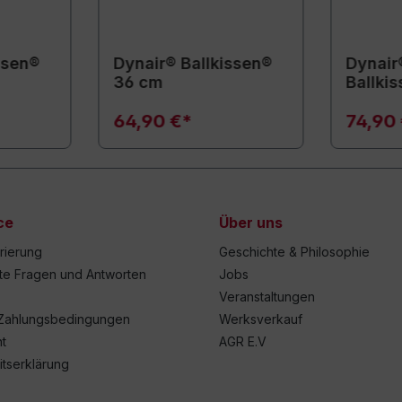
ssen®
Dynair® Ballkissen®
Dynair®
36 cm
Ballki
64,90 €*
74,90
ce
Über uns
trierung
Geschichte & Philosophie
lte Fragen und Antworten
Jobs
Veranstaltungen
Zahlungsbedingungen
Werksverkauf
t
AGR E.V
itserklärung