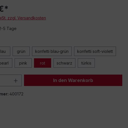
en von
€*
 Videos
eo oder
MwSt. zzgl. Versandkosten
) werden
nbieter
 2-5 Tage
cken Sie
 um das
n
alten zu
.
lau
grün
konfetti blau-grün
konfetti soft-violett
 merken
pearl
pink
rot
schwarz
türkis
lauben
 Anzahl: Gib den gewünschten Wert ein 
In den Warenkorb
mer:
400172