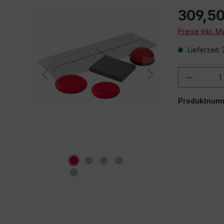
309,50
Preise inkl. 
Lieferzeit:
Produkt
Produktnum