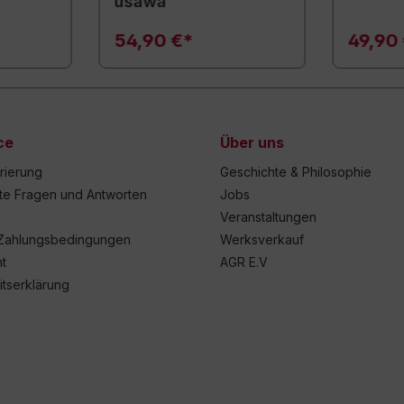
usawa
54,90 €*
49,90
ce
Über uns
trierung
Geschichte & Philosophie
lte Fragen und Antworten
Jobs
Veranstaltungen
Zahlungsbedingungen
Werksverkauf
t
AGR E.V
itserklärung