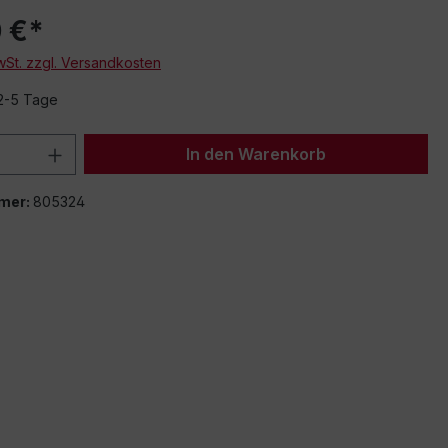
 €*
MwSt. zzgl. Versandkosten
 2-5 Tage
 Anzahl: Gib den gewünschten Wert ein 
In den Warenkorb
mer:
805324