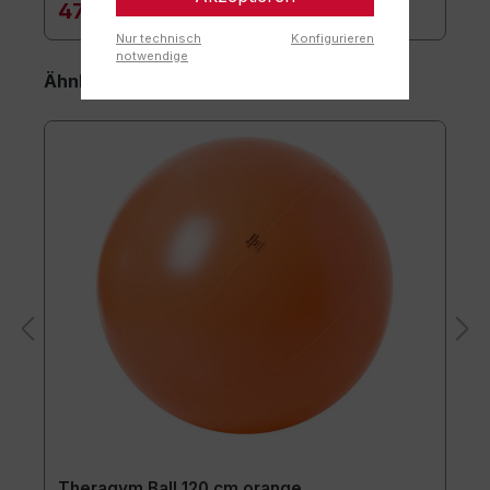
47,90 €*
Nur technisch
Konfigurieren
notwendige
Ähnliche Artikel
Theragym Ball 120 cm orange