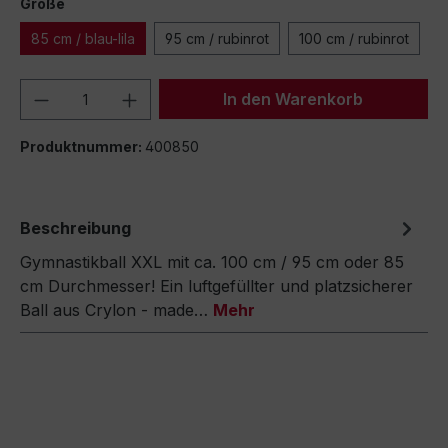
Größe
85 cm / blau-lila
95 cm / rubinrot
100 cm / rubinrot
Produkt Anzahl: Gib den gewünschten We
In den Warenkorb
Produktnummer:
400850
Beschreibung
Gymnastikball XXL mit ca. 100 cm / 95 cm oder 85
cm Durchmesser! Ein luftgefüllter und platzsicherer
Ball aus Crylon - made…
Mehr