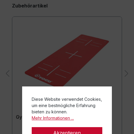
Zubehörartikel
Diese Website verwendet Cookies,
um eine bestmögliche Erfahrung
bieten zu können.
Gymnastikmatte TOGU JumpYone
Mehr Informationen ...
Akzeptieren