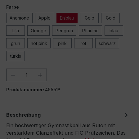
Farbe
Anemone
Apple
Eisblau
Gelb
Gold
Lila
Orange
Perlgrün
Pflaume
blau
grün
hot pink
pink
rot
schwarz
türkis
Produkt Anzahl: Gib den gewünschten We
Produktnummer:
455519
Beschreibung
Ein hochwertiger Gymnastikball aus Ruton mit
verstärktem Glanzeffekt und FIG Prüfzeichen. Das