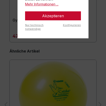
Mehr Informationen ...
Akzeptieren
Gymnastikmatte TOGU JumpYone
Nur technisch
Konfigurieren
notwendige
47,90 €*
Ähnliche Artikel