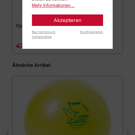
Mehr Informationen ...
Akzeptieren
Gymnastikmatte TOGU JumpYone
Nur technisch
Konfigurieren
notwendige
47,90 €*
Ähnliche Artikel