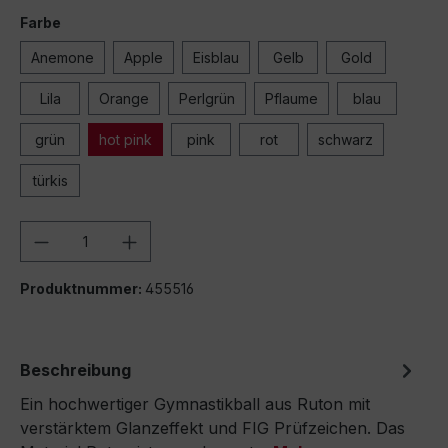
Farbe
Anemone
Apple
Eisblau
Gelb
Gold
Lila
Orange
Perlgrün
Pflaume
blau
grün
hot pink
pink
rot
schwarz
türkis
Produkt Anzahl: Gib den gewünschten We
Produktnummer:
455516
Beschreibung
Ein hochwertiger Gymnastikball aus Ruton mit
verstärktem Glanzeffekt und FIG Prüfzeichen. Das